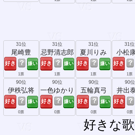
31位
31位
31位
31位
尾崎豊
忌野清志郎
夏川りみ
小松
？
？
？
？
1票
1票
1票
1票
90位
90位
90位
90位
伊秩弘将
一色ゆかり
五輪真弓
井出
？
？
？
？
0票
0票
0票
0票
好きな歌