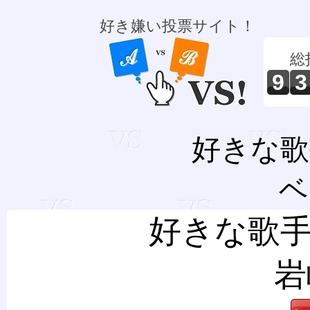
好き嫌い投票サイト！
総
9
3
好きな歌
ベ
好きな歌手
岩