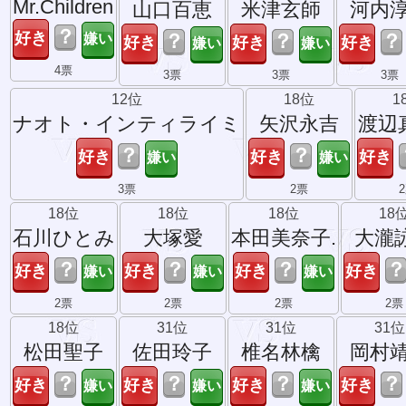
Mr.Children
山口百恵
米津玄師
河内
？
？
？
？
4票
3票
3票
3票
12位
18位
1
ナオト・インティライミ
矢沢永吉
渡辺
？
？
3票
2票
18位
18位
18位
18
石川ひとみ
大塚愛
本田美奈子.
大瀧
？
？
？
2票
2票
2票
2票
18位
31位
31位
31位
松田聖子
佐田玲子
椎名林檎
岡村
？
？
？
？