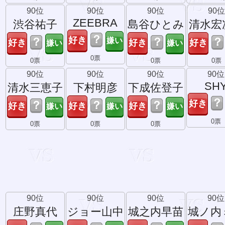
90位
90位
90位
90位
ZEEBRA
渋谷祐子
島谷ひとみ
清水宏
？
？
？
？
0票
0票
0票
0票
90位
90位
90位
90位
SH
清水三恵子
下村明彦
下成佐登子
？
？
？
？
0票
0票
0票
0票
90位
90位
90位
90位
庄野真代
ジョー山中
城之内早苗
城ノ内