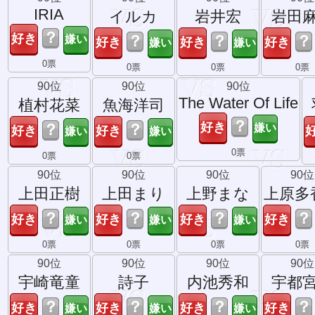
IRIA
イルカ
岩井宏
岩田
？
？
？
？
0票
0票
0票
0票
90位
90位
90位
The Water Of Life
植村花菜
魚海洋司
？
？
？
0票
0票
0票
90位
90位
90位
90位
上田正樹
上田まり
上野まな
上原多
？
？
？
？
0票
0票
0票
0票
90位
90位
90位
90位
宇崎竜童
詩子
内池秀和
宇都
？
？
？
？