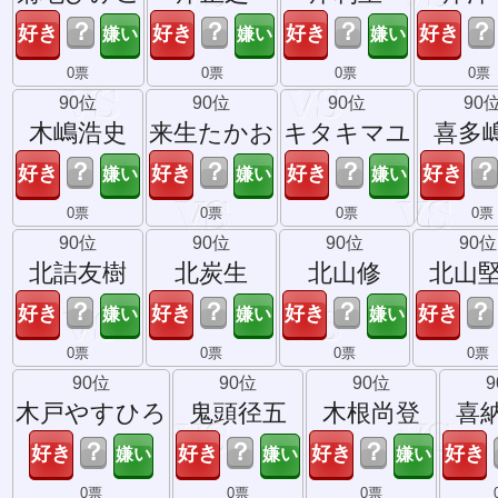
？
？
？
？
0票
0票
0票
0票
90位
90位
90位
90
木嶋浩史
来生たかお
キタキマユ
喜多
？
？
？
？
0票
0票
0票
0票
90位
90位
90位
90位
北詰友樹
北炭生
北山修
北山
？
？
？
？
0票
0票
0票
0票
90位
90位
90位
木戸やすひろ
鬼頭径五
木根尚登
喜
？
？
？
0票
0票
0票