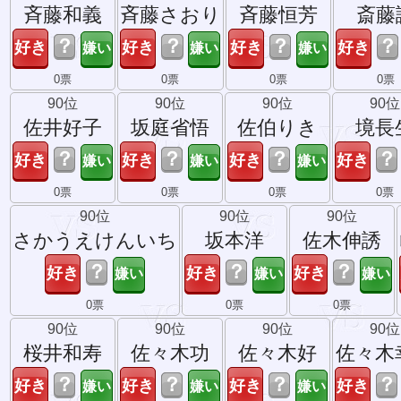
斉藤和義
斉藤さおり
斉藤恒芳
斎藤
？
？
？
？
0票
0票
0票
0票
90位
90位
90位
90位
佐井好子
坂庭省悟
佐伯りき
境長
？
？
？
？
0票
0票
0票
0票
90位
90位
90位
さかうえけんいち
坂本洋
佐木伸誘
？
？
？
0票
0票
0票
90位
90位
90位
90位
桜井和寿
佐々木功
佐々木好
佐々木
？
？
？
？