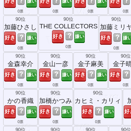
？
？
？
？
0票
0票
0票
0票
90位
90位
90位
THE COLLECTORS
加藤ひさし
加藤ミリ
？
？
？
0票
0票
0票
90位
90位
90位
90位
金森幸介
金山一彦
金子麻美
金子
？
？
？
？
0票
0票
0票
0票
90位
90位
90位
かの香織
加橋かつみ
カヒミ・カリィ
？
？
？
0票
0票
0票
90位
90位
90位
90位