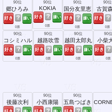
90位
90位
90位
90位
KOKIA
郷ひろみ
国分友里恵
古賀
？
？
？
？
0票
0票
0票
0票
90位
90位
90位
90
コシミハル
越路吹雪
越田太郎丸
小柴
？
？
？
？
0票
0票
0票
0票
90位
90位
90位
後藤次利
小西康陽
五島つばき
CORN
？
？
？