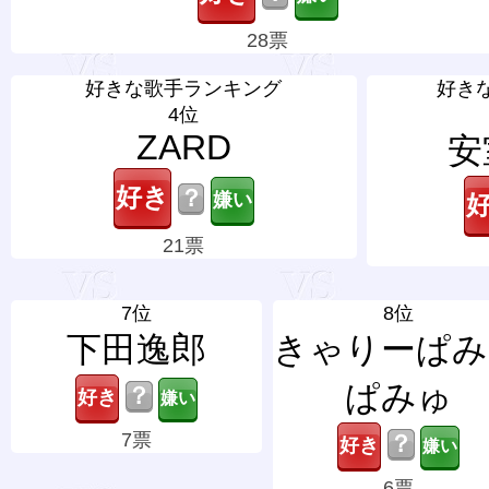
28票
好きな歌手ランキング
好き
4位
ZARD
安
？
21票
7位
8位
下田逸郎
きゃりーぱみ
ぱみゅ
？
7票
？
6票