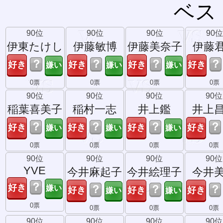
ベス
90位
90位
90位
90位
伊東たけし
伊藤敏博
伊藤美奈子
伊藤
？
？
？
？
0票
0票
0票
0票
90位
90位
90位
90位
稲葉喜美子
稲村一志
井上鑑
井上
？
？
？
？
0票
0票
0票
0票
90位
90位
90位
90位
YVE
今井麻起子
今井絵理子
今井
？
？
？
？
0票
0票
0票
0票
90位
90位
90位
90位