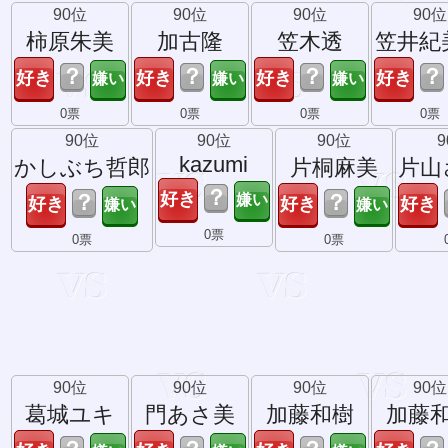
90位
90位
90位
90位
柿原朱美
加古隆
笠木透
笠井紀
？
？
？
？
0票
0票
0票
0票
90位
90位
90位
kazumi
かしぶち哲郎
片桐麻美
片山
？
？
？
0票
0票
0票
90位
90位
90位
90位
葛城ユキ
門あさ美
加藤和樹
加藤