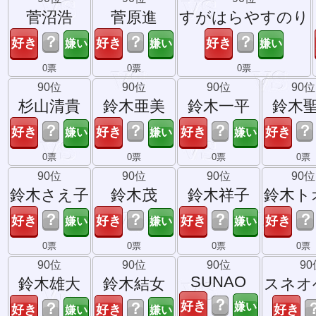
菅沼浩
菅原進
すがはらやすのり
？
？
？
0票
0票
0票
90位
90位
90位
90位
杉山清貴
鈴木亜美
鈴木一平
鈴木
？
？
？
？
0票
0票
0票
0票
90位
90位
90位
90位
鈴木さえ子
鈴木茂
鈴木祥子
鈴木ト
？
？
？
？
0票
0票
0票
0票
90位
90位
90位
90
SUNAO
鈴木雄大
鈴木結女
スネオ
？
？
？