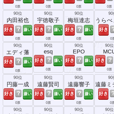
0票
0票
0票
0票
90位
90位
90位
9
内田裕也
宇徳敬子
梅垣達志
うらべ
？
？
？
0票
0票
0票
0
90位
90位
90位
90位
esq
EPO
MC
エディ藩
？
？
？
？
0票
0票
0票
0票
90位
90位
90位
90
円藤一成
遠藤賢司
遠藤響子
遠藤ミ
？
？
？
0票
0票
0票
0
90位
90位
90位
90位