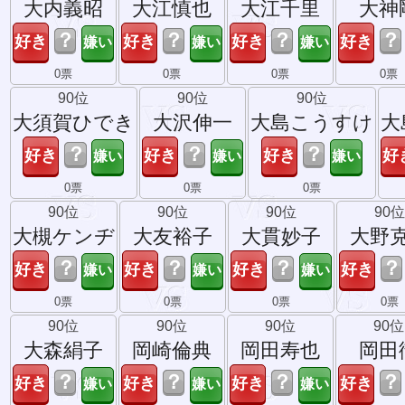
大内義昭
大江慎也
大江千里
大神
？
？
？
？
0票
0票
0票
0票
90位
90位
90位
大須賀ひでき
大沢伸一
大島こうすけ
大
？
？
？
0票
0票
0票
90位
90位
90位
90位
大槻ケンヂ
大友裕子
大貫妙子
大野
？
？
？
？
0票
0票
0票
0票
90位
90位
90位
90位
大森絹子
岡崎倫典
岡田寿也
岡田
？
？
？
？