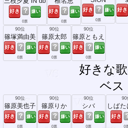
三枝夕夏 IN db
椎名恵
？
？
？
0票
0票
0票
90位
90位
90位
篠塚満由美
篠原太郎
篠原ともえ
？
？
？
0票
0票
0票
好きな歌
ベス
90位
90位
90位
9
篠原美也子
篠原りか
シバ
しばた
？
？
？
0票
0票
0票
0