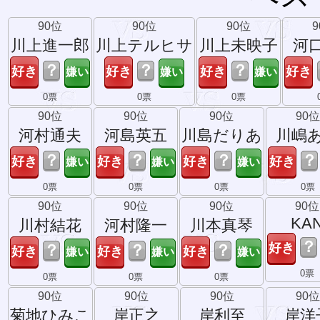
90位
90位
90位
川上進一郎
川上テルヒサ
川上未映子
河
？
？
？
0票
0票
0票
90位
90位
90位
90位
河村通夫
河島英五
川島だりあ
川嶋
？
？
？
？
0票
0票
0票
0票
90位
90位
90位
90位
KA
川村結花
河村隆一
川本真琴
？
？
？
？
0票
0票
0票
0票
90位
90位
90位
90位
菊地ひみこ
岸正之
岸利至
岸洋