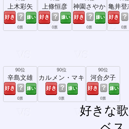
上木彩矢
上條恒彦
神園さやか
亀井登
？
？
？
？
0票
0票
0票
0票
90位
90位
90位
辛島文雄
カルメン・マキ
河合夕子
？
？
？
0票
0票
0票
好きな歌
ベス