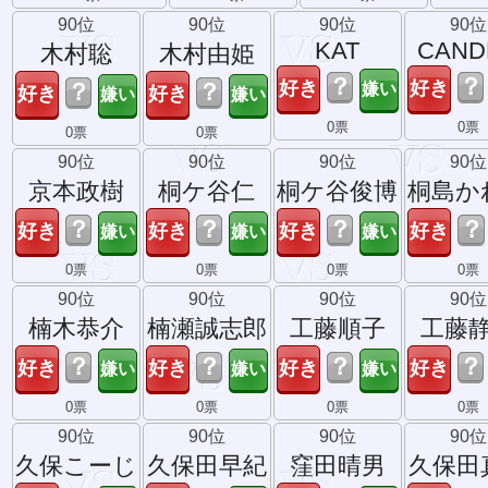
90位
90位
90位
90位
KAT
CAND
木村聡
木村由姫
？
？
？
？
0票
0票
0票
0票
90位
90位
90位
90位
京本政樹
桐ケ谷仁
桐ケ谷俊博
桐島か
？
？
？
？
0票
0票
0票
0票
90位
90位
90位
90位
楠木恭介
楠瀬誠志郎
工藤順子
工藤
？
？
？
？
0票
0票
0票
0票
90位
90位
90位
90位
久保こーじ
久保田早紀
窪田晴男
久保田