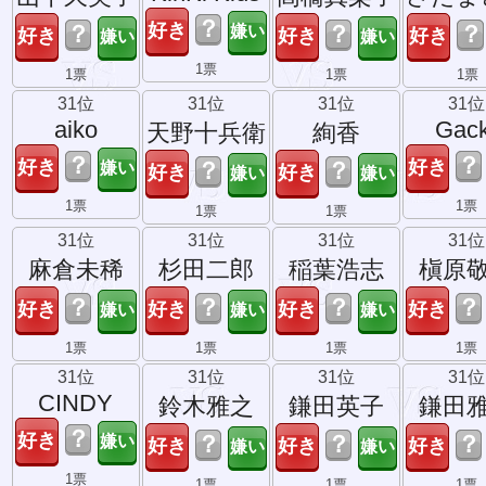
？
？
？
？
1票
1票
1票
1票
31位
31位
31位
31位
aiko
Gack
天野十兵衛
絢香
？
？
？
？
1票
1票
1票
1票
31位
31位
31位
31位
麻倉未稀
杉田二郎
稲葉浩志
槇原
？
？
？
？
1票
1票
1票
1票
31位
31位
31位
31位
CINDY
鈴木雅之
鎌田英子
鎌田
？
？
？
？
1票
1票
1票
1票