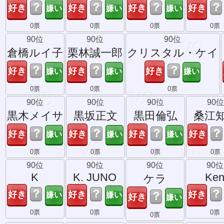
？
？
？
？
0票
0票
0票
0票
90位
90位
90位
倉橋ルイ子
栗林誠一郎
クリスタル・ケイ
？
？
？
0票
0票
0票
90位
90位
90位
90位
黒木メイサ
黒坂正文
黒田倫弘
桑江
？
？
？
？
0票
0票
0票
0票
90位
90位
90位
90位
K
K. JUNO
Ke
ケラ
？
？
？
？
0票
0票
0票
0票