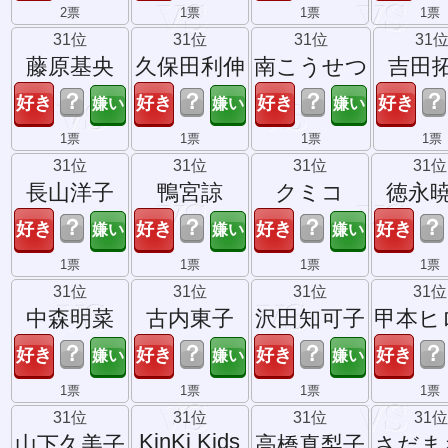
2票
1票
1票
1票
31位
31位
31位
31
藤原基央
久保田利伸
南こうせつ
吉田
？
？
？
？
1票
1票
1票
1票
31位
31位
31位
31位
長山洋子
鴨宮諒
クミコ
徳永
？
？
？
？
1票
1票
1票
1票
31位
31位
31位
31位
中森明菜
古内東子
沢田知可子
甲本ヒ
？
？
？
？
1票
1票
1票
1票
31位
31位
31位
31
KinKi Kids
山下久美子
高橋真梨子
さだま