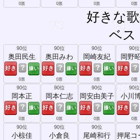
0票
0票
0票
0票
好きな歌
ベス
90位
90位
90位
90位
奥田民生
奥田みわ
岡崎友紀
岡野
？
？
？
？
0票
0票
0票
0票
90位
90位
90位
90位
岡本正
岡本仁志
岡安由美子
小川
？
？
？
？
0票
0票
0票
0票
90位
90位
90位
9
小椋佳
小倉良
尾崎和行
押尾コ