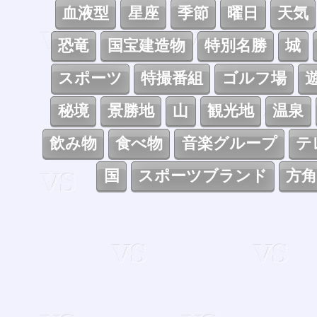
血液型
星座
季節
曜日
天気
恐竜
国宝建造物
特別名勝
城
スポーツ
特撮番組
ゴルフ場
秘境
景勝地
山
観光地
温泉
飲み物
食べ物
音楽グループ
テ
国
スポーツブランド
方