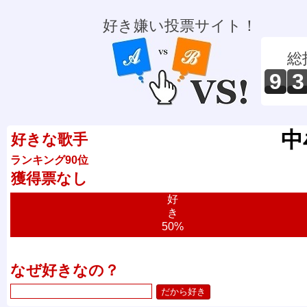
好き嫌い投票サイト！
総
9
3
中
好きな歌手
ランキング90位
獲得票なし
好
き
50%
なぜ好きなの？