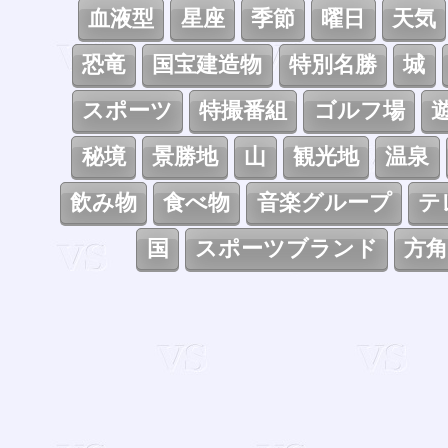
血液型
星座
季節
曜日
天気
恐竜
国宝建造物
特別名勝
城
スポーツ
特撮番組
ゴルフ場
秘境
景勝地
山
観光地
温泉
飲み物
食べ物
音楽グループ
テ
国
スポーツブランド
方