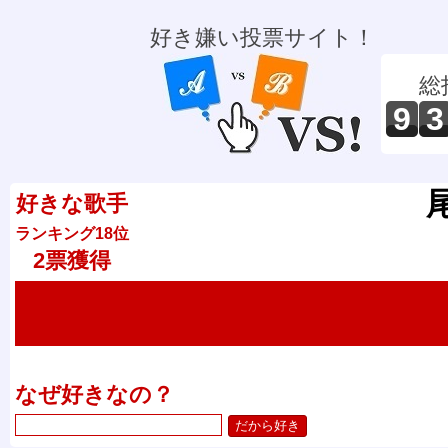
好き嫌い投票サイト！
総
9
3
好きな歌手
ランキング18位
2票獲得
なぜ好きなの？