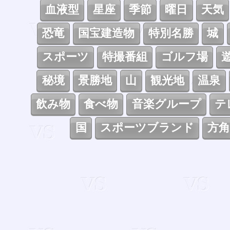
血液型
星座
季節
曜日
天気
恐竜
国宝建造物
特別名勝
城
スポーツ
特撮番組
ゴルフ場
秘境
景勝地
山
観光地
温泉
飲み物
食べ物
音楽グループ
テ
国
スポーツブランド
方