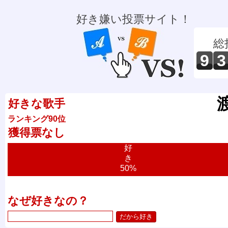
好き嫌い投票サイト！
総
9
3
好きな歌手
ランキング90位
獲得票なし
好
き
50%
なぜ好きなの？