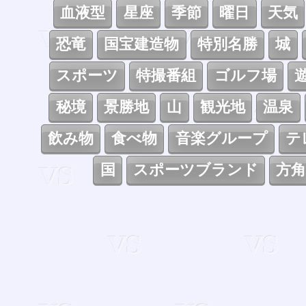
血液型
星座
季節
曜日
天気
恐竜
国宝建造物
特別名勝
城
スポーツ
特撮番組
ゴルフ場
秘境
景勝地
山
観光地
温泉
飲み物
食べ物
音楽グループ
テ
国
スポーツブランド
方