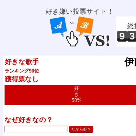
好き嫌い投票サイト！
総
9
3
伊
好きな歌手
ランキング90位
獲得票なし
好
き
50%
なぜ好きなの？