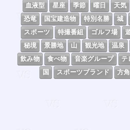
血液型
星座
季節
曜日
天気
恐竜
国宝建造物
特別名勝
城
スポーツ
特撮番組
ゴルフ場
秘境
景勝地
山
観光地
温泉
飲み物
食べ物
音楽グループ
テ
国
スポーツブランド
方