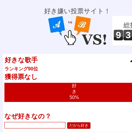
好き嫌い投票サイト！
総
9
3
好きな歌手
ランキング90位
獲得票なし
好
き
50%
なぜ好きなの？