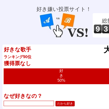
好き嫌い投票サイト！
総
9
3
好きな歌手
ランキング90位
獲得票なし
好
き
50%
なぜ好きなの？