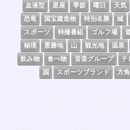
血液型
星座
季節
曜日
天気
恐竜
国宝建造物
特別名勝
城
スポーツ
特撮番組
ゴルフ場
秘境
景勝地
山
観光地
温泉
飲み物
食べ物
音楽グループ
テ
国
スポーツブランド
方