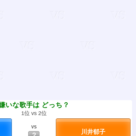
嫌いな歌手は どっち？
1位 vs 2位
VS
？