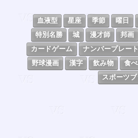
血液型
星座
季節
曜日
特別名勝
城
漫才師
邦画
カードゲーム
ナンバープレー
野球漫画
漢字
飲み物
食べ
スポーツブ