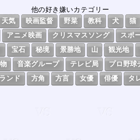
他の好き嫌いカテゴリー
天気
映画監督
野菜
教科
犬
猫
アニメ映画
クリスマスソング
スポ
ト
宝石
秘境
景勝地
山
観光地
物
音楽グループ
テレビ局
プロ野球
ランド
方角
方言
女優
俳優
タ