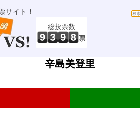
票サイト！
総投票数
9
3
9
8
票
辛島美登里