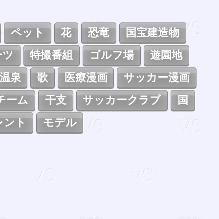
ペット
花
恐竜
国宝建造物
ーツ
特撮番組
ゴルフ場
遊園地
温泉
歌
医療漫画
サッカー漫画
チーム
干支
サッカークラブ
国
レント
モデル