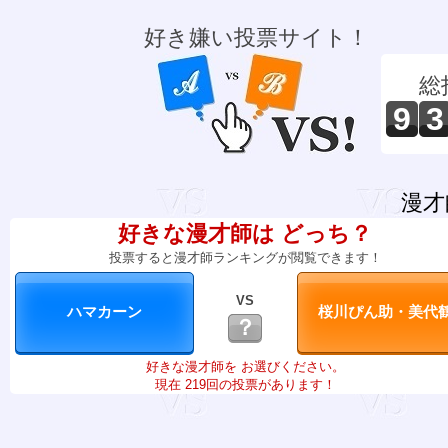
好き嫌い投票サイト！
総
9
3
漫才
好きな漫才師は どっち？
投票すると漫才師ランキングが閲覧できます！
VS
？
好きな漫才師を お選びください。
現在 219回の投票があります！