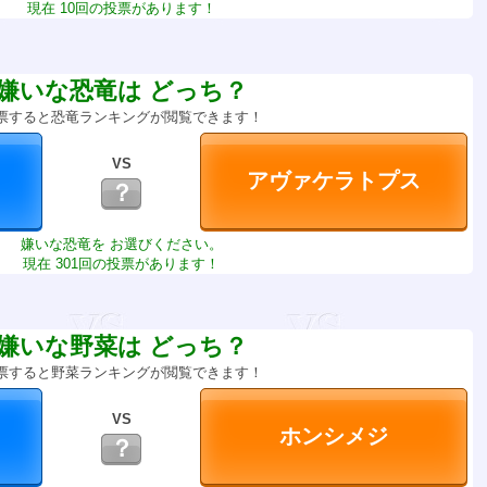
現在 10回の投票があります！
嫌いな恐竜は どっち？
票すると恐竜ランキングが閲覧できます！
VS
？
嫌いな恐竜を お選びください。
現在 301回の投票があります！
嫌いな野菜は どっち？
票すると野菜ランキングが閲覧できます！
VS
？