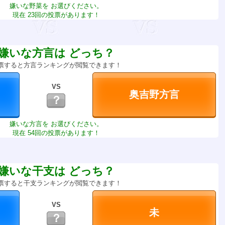
嫌いな野菜を お選びください。
現在 23回の投票があります！
嫌いな方言は どっち？
票すると方言ランキングが閲覧できます！
VS
？
嫌いな方言を お選びください。
現在 54回の投票があります！
嫌いな干支は どっち？
票すると干支ランキングが閲覧できます！
VS
？