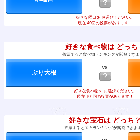
？
好きな曜日を お選びください。
現在 40回の投票があります！
好きな食べ物は どっち
投票すると食べ物ランキングが閲覧できま
VS
？
好きな食べ物を お選びください。
現在 101回の投票があります！
好きな宝石は どっち
投票すると宝石ランキングが閲覧できま