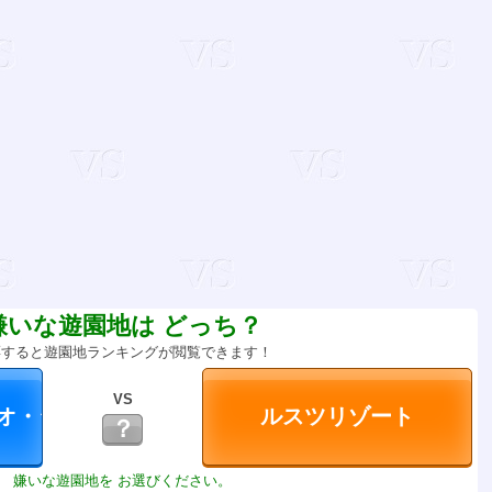
嫌いな遊園地は どっち？
票すると遊園地ランキングが閲覧できます！
VS
？
嫌いな遊園地を お選びください。