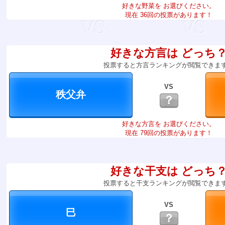
好きな野菜を お選びください。
現在 36回の投票があります！
好きな方言は どっち
投票すると方言ランキングが閲覧できま
VS
？
好きな方言を お選びください。
現在 79回の投票があります！
好きな干支は どっち
投票すると干支ランキングが閲覧できま
VS
？