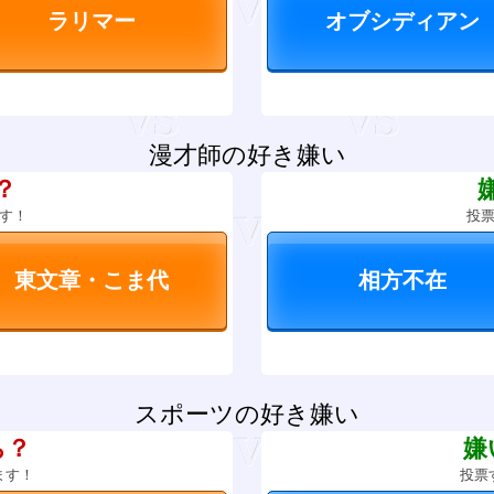
漫才師の好き嫌い
？
す！
投
スポーツの好き嫌い
ち？
嫌
ます！
投票