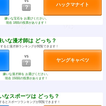
VS
？
嫌いな宝石を お選びください。
現在 18回の投票があります！
嫌いな漫才師は どっち？
票すると漫才師ランキングが閲覧できます！
VS
？
嫌いな漫才師を お選びください。
現在 150回の投票があります！
いなスポーツは どっち？
するとスポーツランキングが閲覧できます！