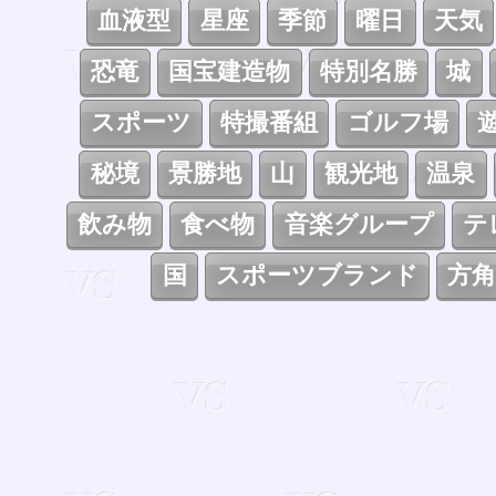
血液型
星座
季節
曜日
天気
恐竜
国宝建造物
特別名勝
城
スポーツ
特撮番組
ゴルフ場
秘境
景勝地
山
観光地
温泉
飲み物
食べ物
音楽グループ
テ
国
スポーツブランド
方