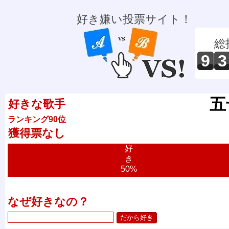
好き嫌い投票サイト！
総
9
3
五
好きな歌手
ランキング90位
獲得票なし
好
き
50%
なぜ好きなの？