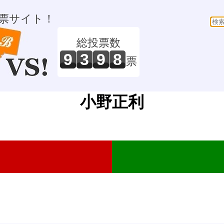
票サイト！
総投票数
9
3
9
8
票
小野正利