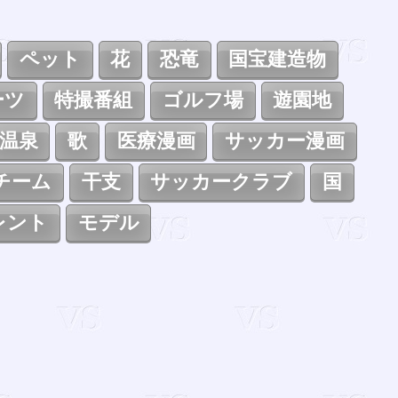
ペット
花
恐竜
国宝建造物
ーツ
特撮番組
ゴルフ場
遊園地
温泉
歌
医療漫画
サッカー漫画
チーム
干支
サッカークラブ
国
レント
モデル