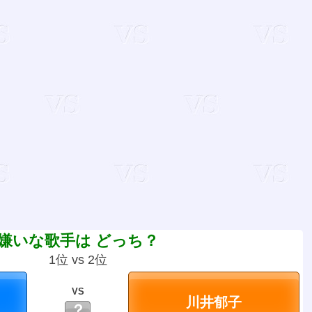
嫌いな歌手は どっち？
1位 vs 2位
VS
？