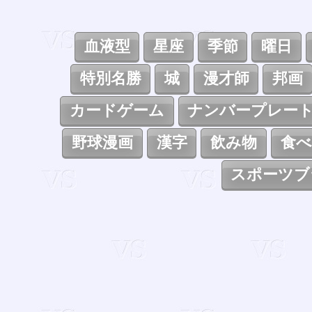
血液型
星座
季節
曜日
特別名勝
城
漫才師
邦画
カードゲーム
ナンバープレー
野球漫画
漢字
飲み物
食べ
スポーツブ