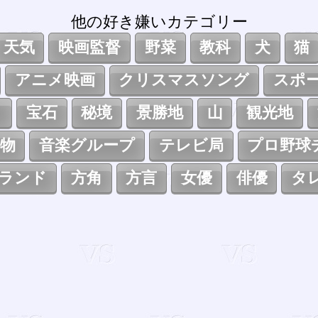
他の好き嫌いカテゴリー
天気
映画監督
野菜
教科
犬
猫
アニメ映画
クリスマスソング
スポ
ト
宝石
秘境
景勝地
山
観光地
物
音楽グループ
テレビ局
プロ野球
ランド
方角
方言
女優
俳優
タ