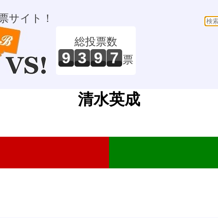
票サイト！
総投票数
9
3
9
7
票
清水英成