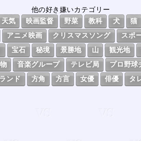
他の好き嫌いカテゴリー
天気
映画監督
野菜
教科
犬
猫
アニメ映画
クリスマスソング
スポ
ト
宝石
秘境
景勝地
山
観光地
物
音楽グループ
テレビ局
プロ野球
ランド
方角
方言
女優
俳優
タ