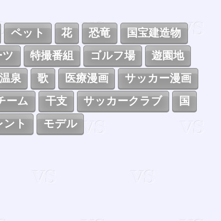
ペット
花
恐竜
国宝建造物
ーツ
特撮番組
ゴルフ場
遊園地
温泉
歌
医療漫画
サッカー漫画
チーム
干支
サッカークラブ
国
レント
モデル