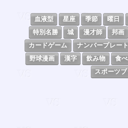
血液型
星座
季節
曜日
特別名勝
城
漫才師
邦画
カードゲーム
ナンバープレー
野球漫画
漢字
飲み物
食べ
スポーツブ