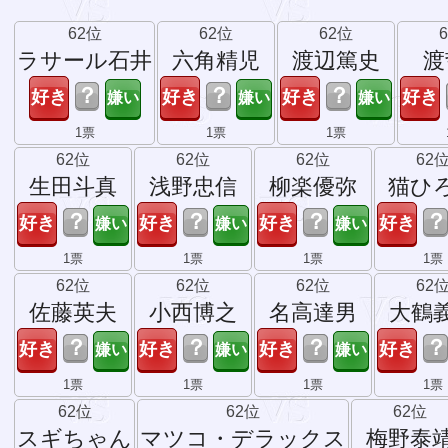
62位
62位
62位
ラサール石井
六角精児
渡辺篤史
渡
？
？
？
1票
1票
1票
62位
62位
62位
62
生田斗真
浅野忠信
柳楽優弥
猫ひ
？
？
？
？
1票
1票
1票
1票
62位
62位
62位
62
佐藤英夫
小西博之
名高達男
大鶴
？
？
？
？
1票
1票
1票
1票
62位
62位
62位
スギちゃん
マツコ・デラックス
梅野泰