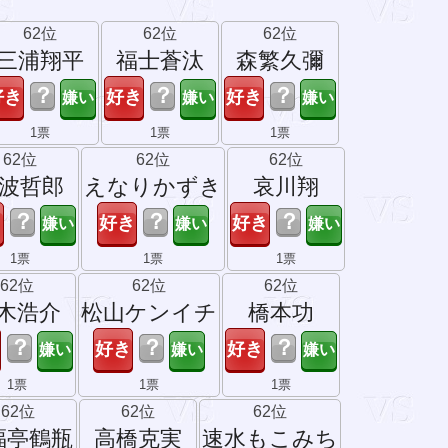
62位
62位
62位
三浦翔平
福士蒼汰
森繁久彌
？
？
？
1票
1票
1票
62位
62位
62位
波哲郎
えなりかずき
哀川翔
？
？
？
1票
1票
1票
62位
62位
62位
木浩介
松山ケンイチ
橋本功
？
？
？
1票
1票
1票
62位
62位
62位
福亭鶴瓶
高橋克実
速水もこみち