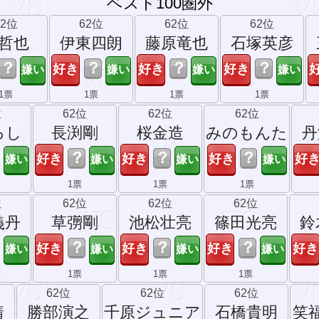
ベスト100圏外
62位
62位
62位
62位
哲也
伊東四朗
藤原竜也
石塚英彦
？
？
？
？
1票
1票
1票
1票
位
62位
62位
62位
ろし
長渕剛
桜金造
みのもんた
丹
？
？
？
1票
1票
1票
位
62位
62位
62位
義丹
草彅剛
池松壮亮
篠田光亮
鈴
？
？
？
1票
1票
1票
62位
62位
62位
靖
勝部演之
千原ジュニア
石橋貴明
笑