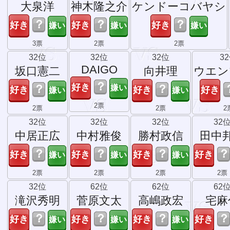
大泉洋
神木隆之介
ケンドーコバヤシ
？
？
？
3票
2票
2票
32位
32位
32位
3
DAIGO
坂口憲二
向井理
ウエン
？
？
？
2票
2票
2票
2
32位
32位
32位
32
中居正広
中村雅俊
勝村政信
田中
？
？
？
？
2票
2票
2票
2票
32位
62位
62位
62
滝沢秀明
菅原文太
高嶋政宏
宅麻
？
？
？
？