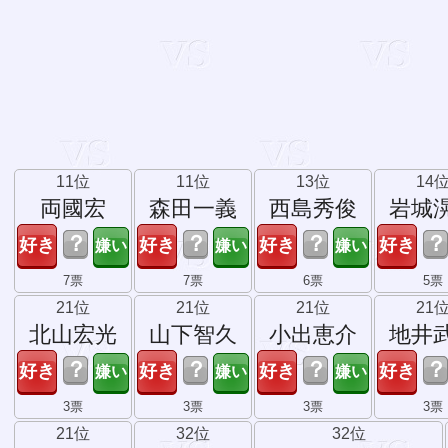
11位
11位
13位
14
両國宏
森田一義
西島秀俊
岩城
？
？
？
？
7票
7票
6票
5票
21位
21位
21位
21
北山宏光
山下智久
小出恵介
地井
？
？
？
？
3票
3票
3票
3票
21位
32位
32位