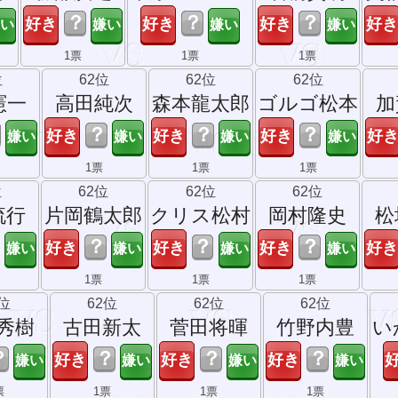
？
？
？
1票
1票
1票
位
62位
62位
62位
憲一
高田純次
森本龍太郎
ゴルゴ松本
加
？
？
？
1票
1票
1票
位
62位
62位
62位
流行
片岡鶴太郎
クリス松村
岡村隆史
松
？
？
？
1票
1票
1票
2位
62位
62位
62位
秀樹
古田新太
菅田将暉
竹野内豊
い
？
？
？
？
票
1票
1票
1票