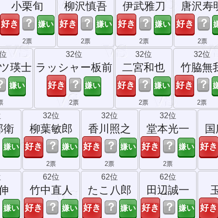
小栗旬
柳沢慎吾
伊武雅刀
唐沢寿
？
？
？
？
2票
2票
2票
2票
2位
32位
32位
32位
ツ瑛士
ラッシャー板前
二宮和也
竹脇無
？
？
？
？
票
2票
2票
2票
位
32位
32位
32位
邦衛
柳葉敏郎
香川照之
堂本光一
国
？
？
？
2票
2票
2票
位
62位
62位
62位
伸
竹中直人
たこ八郎
田辺誠一
？
？
？