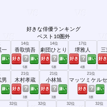
好きな俳優ランキング
ベスト10圏外
位
14位
14位
17位
滉一
香取慎吾
劇団ひとり
堺雅人
三
？
？
？
5票
5票
4票
位
21位
21位
21位
武男
木村孝蔵
小林旭
マッツミケル
？
？
？
3票
3票
3票
32位
32位
32位
32位