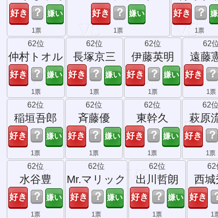
？
？
？
1票
1票
1票
62位
62位
62位
62
仲村トオル
長塚京三
伊藤英明
遠藤
？
？
？
？
1票
1票
1票
1票
62位
62位
62位
62
稲垣吾郎
斉藤優
東幹久
萩原
？
？
？
？
1票
1票
1票
1票
62位
62位
62位
6
水谷豊
Mr.マリック
出川哲朗
西城
？
？
？
1票
1票
1票
1