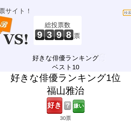
票サイト！
総投票数
9
3
9
8
票
好きな俳優ランキング
ベスト10
好きな俳優ランキング1位
福山雅治
？
30票