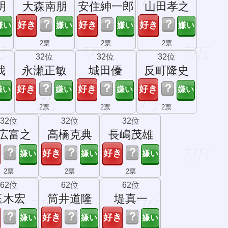
明
大森南朋
安住紳一郎
山田孝之
？
？
？
2票
2票
2票
32位
32位
32位
我
永瀬正敏
城田優
反町隆史
？
？
？
2票
2票
2票
32位
32位
32位
広富之
高橋克典
長嶋茂雄
？
？
？
2票
2票
2票
62位
62位
62位
玉木宏
筒井道隆
堤真一
？
？
？