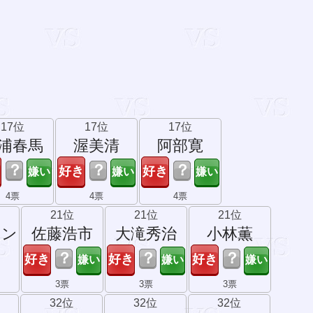
17位
17位
17位
浦春馬
渥美清
阿部寛
？
？
？
4票
4票
4票
21位
21位
21位
セン
佐藤浩市
大滝秀治
小林薫
？
？
？
3票
3票
3票
32位
32位
32位