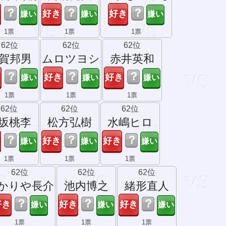
？
？
？
1票
1票
1票
62位
62位
62位
賀邦男
ムロツヨシ
赤井英和
？
？
？
1票
1票
1票
62位
62位
62位
坂桃李
松方弘樹
水嶋ヒロ
？
？
？
1票
1票
1票
62位
62位
62位
かりや長介
池内博之
緒形直人
？
？
？
1票
1票
1票