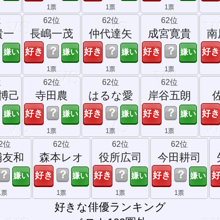
1票
1票
1票
位
62位
62位
62位
貴一
長嶋一茂
仲代達矢
成宮寛貴
南
？
？
？
1票
1票
1票
位
62位
62位
62位
博己
寺田農
はるな愛
岸谷五朗
？
？
？
1票
1票
1票
2位
62位
62位
62位
浦友和
森本レオ
役所広司
今田耕司
？
？
？
？
1票
1票
1票
1票
好きな俳優ランキング