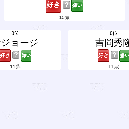
？
15票
8位
8位
所ジョージ
吉岡秀
？
？
11票
11票