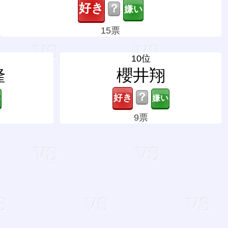
？
15票
10位
隆
櫻井翔
？
9票