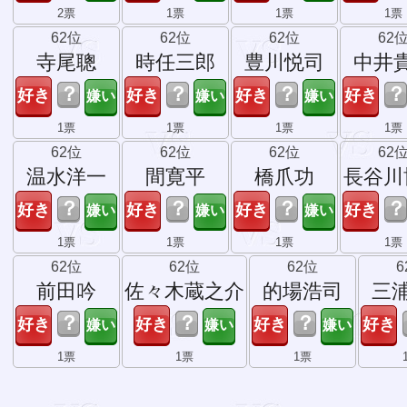
2票
1票
1票
1票
62位
62位
62位
62
寺尾聰
時任三郎
豊川悦司
中井
？
？
？
？
1票
1票
1票
1票
62位
62位
62位
62
温水洋一
間寛平
橋爪功
長谷川
？
？
？
？
1票
1票
1票
1票
62位
62位
62位
6
前田吟
佐々木蔵之介
的場浩司
三
？
？
？
1票
1票
1票