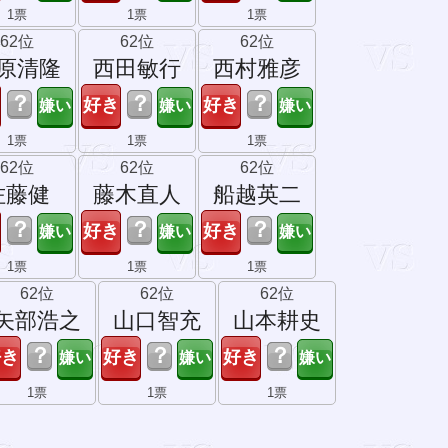
1票
1票
1票
62位
62位
62位
原清隆
西田敏行
西村雅彦
？
？
？
1票
1票
1票
62位
62位
62位
佐藤健
藤木直人
船越英二
？
？
？
1票
1票
1票
62位
62位
62位
矢部浩之
山口智充
山本耕史
？
？
？
1票
1票
1票