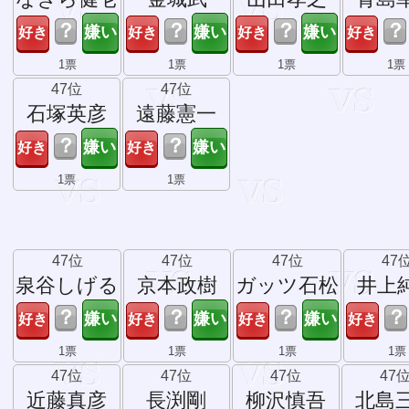
？
？
？
？
1票
1票
1票
1票
47位
47位
石塚英彦
遠藤憲一
？
？
1票
1票
47位
47位
47位
47
泉谷しげる
京本政樹
ガッツ石松
井上
？
？
？
？
1票
1票
1票
1票
47位
47位
47位
47
近藤真彦
長渕剛
柳沢慎吾
北島