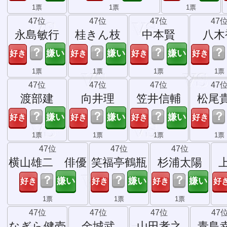
1票
1票
1票
47位
47位
47位
47
永島敏行
桂きん枝
中本賢
八木
？
？
？
？
1票
1票
1票
1票
47位
47位
47位
47
渡部建
向井理
笠井信輔
松尾
？
？
？
？
1票
1票
1票
1票
47位
47位
47位
横山雄二 俳優
笑福亭鶴瓶
杉浦太陽
？
？
？
1票
1票
1票
47位
47位
47位
47
なぎら健壱
金城武
山田孝之
青島