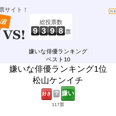
票サイト！
総投票数
9
3
9
8
票
嫌いな俳優ランキング
ベスト10
嫌いな俳優ランキング1位
松山ケンイチ
？
117票