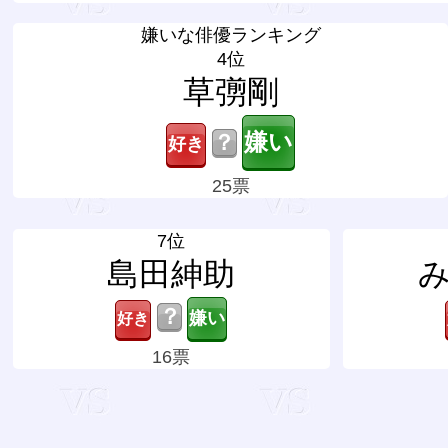
嫌いな俳優ランキング
4位
草彅剛
？
25票
7位
島田紳助
？
16票