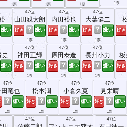
1票
1票
1票
1票
位
47位
47位
47位
裕
山田親太朗
内田裕也
大葉健二
？
？
？
1票
1票
1票
位
47位
47位
47位
貴史
神田正輝
原田泰造
長州小力
板
？
？
？
1票
1票
1票
47位
47位
47位
47位
上田竜也
松本潤
小倉久寛
見栄晴
？
？
？
？
1票
1票
1票
1票
位
47位
47位
47位
幸男
佐藤二朗
アントニオ猪木
石田純一