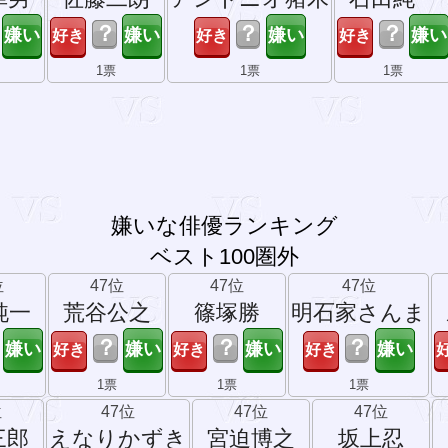
？
？
？
1票
1票
1票
嫌いな俳優ランキング
ベスト100圏外
位
47位
47位
47位
純一
荒谷公之
篠塚勝
明石家さんま
？
？
？
1票
1票
1票
位
47位
47位
47位
三郎
えなりかずき
宮迫博之
坂上忍