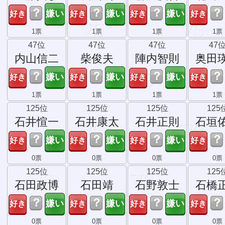
？
？
？
？
1票
1票
1票
1票
47位
47位
47位
47
内山信二
柴俊夫
陣内智則
奥田
？
？
？
？
1票
1票
1票
1票
125位
125位
125位
125
石井愃一
石井康太
石井正則
石垣
？
？
？
？
0票
0票
0票
0票
125位
125位
125位
125
石田政博
石田靖
石野敦士
石橋
？
？
？
？
0票
0票
0票
0票