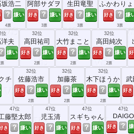
石坂浩二
阿部サダヲ
生田竜聖
ふかわりょ
？
？
？
？
4票
3票
3票
3票
2位
32位
32位
32位
高洋夫
高田祐司
大竹まこと
高田純次
？
？
？
？
2票
2票
2票
2票
32位
32位
32位
クチ
佐藤浩市
加藤茶
木下ほうか
武
？
？
？
2票
2票
2票
47位
47位
47位
47位
DAIGO
工藤堅太郎
児玉清
スギちゃん
？
？
？
？