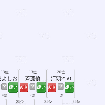
13位
13位
20位
島よしお
斉藤優
江頭2:50
？
？
？
6票
6票
5票
25位
25位
25位