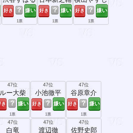
？
？
？
1票
1票
1票
47位
47位
47位
ルー大柴
小池徹平
谷原章介
？
？
？
1票
1票
1票
47位
47位
47位
白竜
渡辺徹
佐野史郎