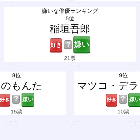
嫌いな俳優ランキング
5位
稲垣吾郎
？
21票
8位
9位
みのもんた
マツコ・デラ
？
？
15票
10票