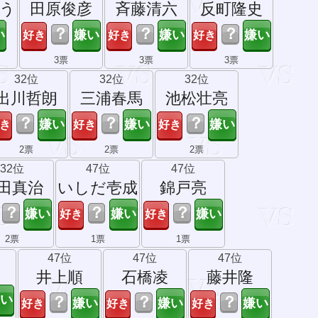
う
田原俊彦
斉藤清六
反町隆史
？
？
？
3票
3票
3票
32位
32位
32位
出川哲朗
三浦春馬
池松壮亮
？
？
？
2票
2票
2票
32位
47位
47位
田真治
いしだ壱成
錦戸亮
？
？
？
2票
1票
1票
47位
47位
47位
井上順
石橋凌
藤井隆
？
？
？