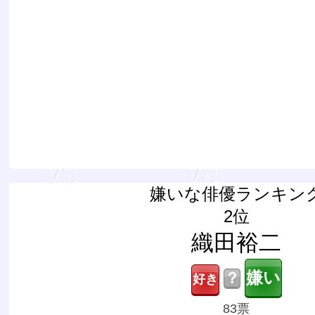
嫌いな俳優ランキン
2位
織田裕二
？
83票