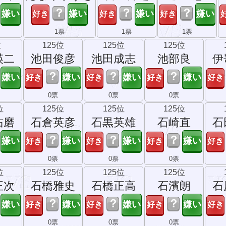
？
？
？
1票
1票
1票
位
125位
125位
125位
瑛二
池田俊彦
池田成志
池部良
伊
？
？
？
0票
0票
0票
位
125位
125位
125位
佑磨
石倉英彦
石黒英雄
石崎直
石
？
？
？
0票
0票
0票
位
125位
125位
125位
正次
石橋雅史
石橋正高
石濱朗
石
？
？
？
0票
0票
0票