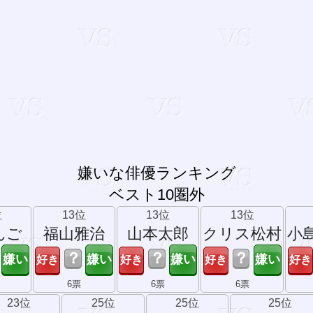
嫌いな俳優ランキング
ベスト10圏外
位
13位
13位
13位
んご
福山雅治
山本太郎
クリス松村
小
？
？
？
6票
6票
6票
23位
25位
25位
25位