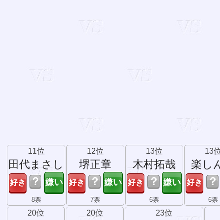
11位
12位
13位
13
田代まさし
堺正章
木村拓哉
楽し
？
？
？
？
8票
7票
6票
6票
20位
20位
23位