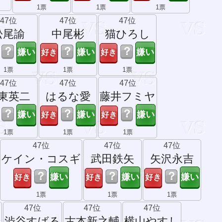
1票
1票
1票
47位
47位
47位
松尾諭
中尾彬
猫ひろし
？
？
？
1票
1票
1票
47位
47位
47位
東英二
はるな愛
藤井フミヤ
？
？
？
1票
1票
1票
47位
47位
47位
ケイン・コスギ
武田鉄矢
矢沢永吉
？
？
？
1票
1票
1票
47位
47位
47位
渋谷すばる
古本新之輔
横山やすし