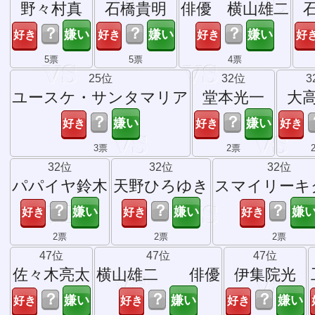
野々村真
石橋貴明
俳優 横山雄二
？
？
？
5票
5票
4票
25位
32位
3
ユースケ・サンタマリア
堂本光一
大
？
？
3票
2票
32位
32位
32位
パパイヤ鈴木
天野ひろゆき
スマイリーキ
？
？
？
2票
2票
2票
47位
47位
47位
佐々木亮太
横山雄二 俳優
伊集院光
？
？
？