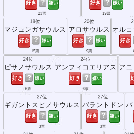
？
？
23票
19票
18位
20位
マジュンガサウルス
アロサウルス
オルコ
？
？
15票
9票
24位
24位
ピサノサウルス
アンフィコエリアス
アニ
？
？
6票
6票
27位
27位
ギガントスピノサウルス
パラントドン
バ
？
？
3票
3票