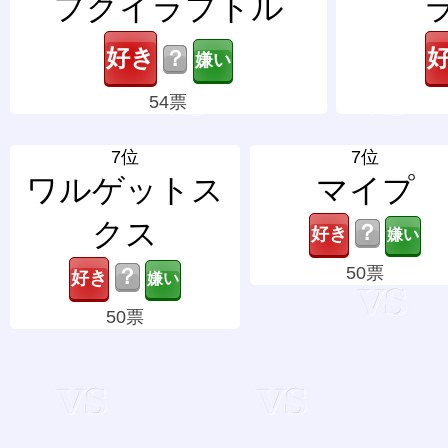
フクイラプトル
？
54票
7位
7位
ワルゲットス
マイプ
クス
？
50票
？
50票