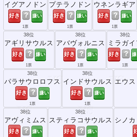
イグアノドン
プテラノドン
ウネンラギア
？
？
？
1票
1票
1票
38位
38位
38位
アギリサウルス
アバヴォルニス
ミラガイ
？
？
？
1票
1票
1票
38位
38位
パラサウロロフス
インドサウルス
エウス
？
？
1票
1票
38位
38位
アヴィミムス
スティラコサウルス
シノカ
？
？