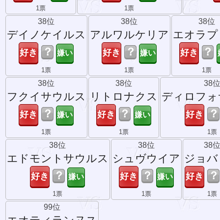
1票
1票
38位
38位
38位
デイノケイルス
アルワルケリア
エオラプ
？
？
？
1票
1票
1票
38位
38位
38
フクイサウルス
リトロナクス
ディロフォ
？
？
？
1票
1票
1票
38位
38位
38
エドモントサウルス
シュヴウイア
ジョバ
？
？
？
1票
1票
1票
99位