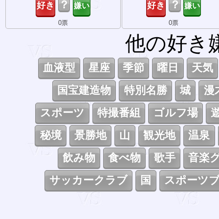
？
？
0票
0票
他の好き
血液型
星座
季節
曜日
天気
国宝建造物
特別名勝
城
漫
スポーツ
特撮番組
ゴルフ場
秘境
景勝地
山
観光地
温泉
飲み物
食べ物
歌手
音楽
サッカークラブ
国
スポーツ