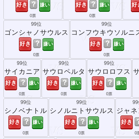
？
？
0票
0票
99位
99位
ゴンシャノサウルス
コンフウキウソルニ
？
？
0票
0票
99位
99位
99位
サイカニア
サウロペルタ
サウロロフス
？
？
？
0票
0票
0票
99位
99位
9
シノベナトル
シノルニトサウルス
ジャネ
？
？
0票
0票
0