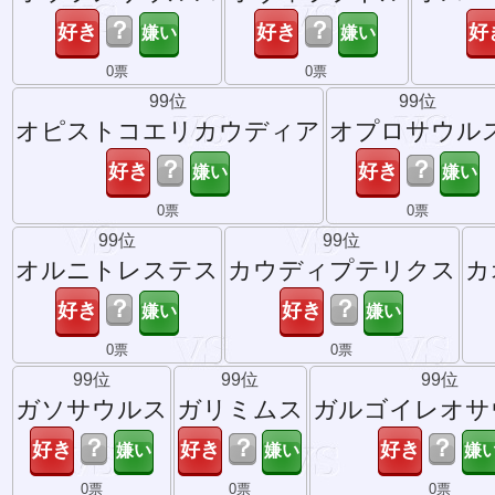
？
？
0票
0票
99位
99位
オピストコエリカウディア
オプロサウル
？
？
0票
0票
99位
99位
オルニトレステス
カウディプテリクス
カ
？
？
0票
0票
99位
99位
99位
ガソサウルス
ガリミムス
ガルゴイレオサ
？
？
？
0票
0票
0票