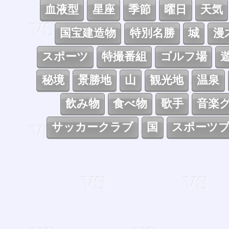
血液型
星座
季節
曜日
天気
国宝建造物
特別名勝
城
漫
スポーツ
特撮番組
ゴルフ場
秘境
景勝地
山
観光地
温泉
飲み物
食べ物
歌手
音楽
サッカークラブ
国
スポーツ