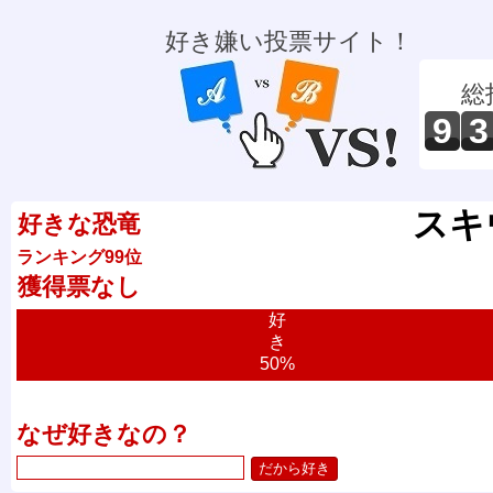
好き嫌い投票サイト！
総
9
3
スキ
好きな恐竜
ランキング99位
獲得票なし
好
き
50%
なぜ好きなの？