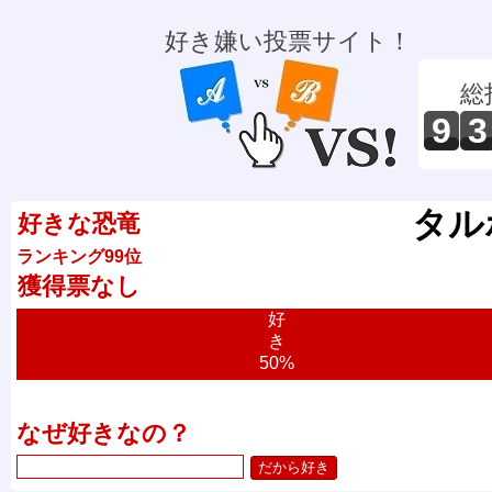
好き嫌い投票サイト！
総
9
3
タル
好きな恐竜
ランキング99位
獲得票なし
好
き
50%
なぜ好きなの？