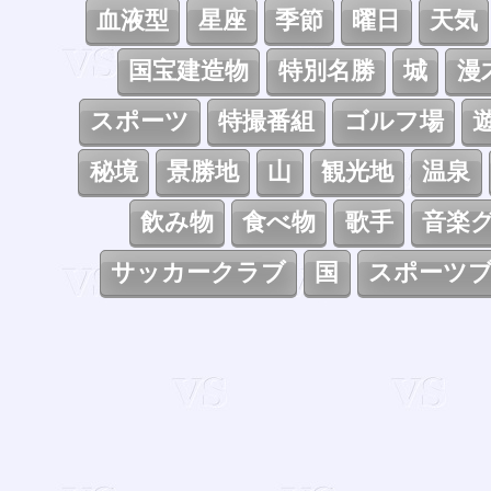
血液型
星座
季節
曜日
天気
国宝建造物
特別名勝
城
漫
スポーツ
特撮番組
ゴルフ場
秘境
景勝地
山
観光地
温泉
飲み物
食べ物
歌手
音楽
サッカークラブ
国
スポーツ