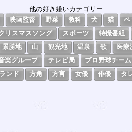
他の好き嫌いカテゴリー
映画監督
野菜
教科
犬
猫
ペ
クリスマスソング
スポーツ
特撮番組
景勝地
山
観光地
温泉
歌
医療
音楽グループ
テレビ局
プロ野球チーム
ランド
方角
方言
女優
俳優
タ