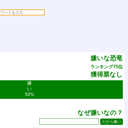
嫌いな恐竜
ランキング75位
獲得票なし
嫌
い
50%
なぜ嫌いなの？