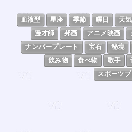
血液型
星座
季節
曜日
天気
漫才師
邦画
アニメ映画
ナンバープレート
宝石
秘境
飲み物
食べ物
歌手
スポーツブ