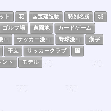
ット
花
国宝建造物
特別名勝
城
ゴルフ場
遊園地
カードゲーム
漫画
サッカー漫画
野球漫画
漢字
干支
サッカークラブ
国
レント
モデル