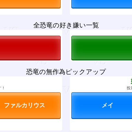
全恐竜の好き嫌い一覧
恐竜の無作為ピックアップ
？
す！
投