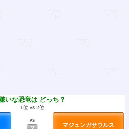
嫌いな恐竜は どっち？
1位 vs 2位
VS
？