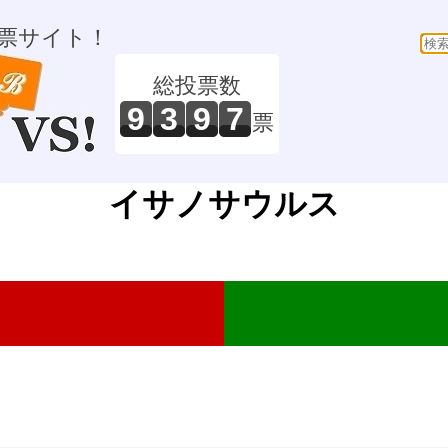
票サイト！
総投票数
9
3
9
7
票
イサノサウルス