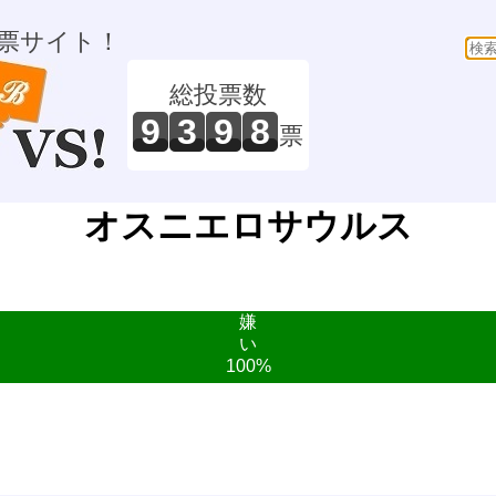
票サイト！
総投票数
9
3
9
8
票
オスニエロサウルス
嫌
い
100%