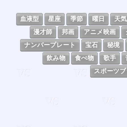
血液型
星座
季節
曜日
天気
漫才師
邦画
アニメ映画
ナンバープレート
宝石
秘境
飲み物
食べ物
歌手
スポーツブ