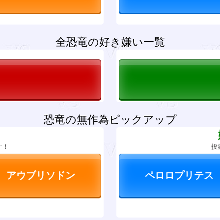
全恐竜の好き嫌い一覧
恐竜の無作為ピックアップ
？
す！
投