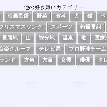
他の好き嫌いカテゴリー
映画監督
野菜
教科
犬
猫
ペ
クリスマスソング
スポーツ
特撮番組
景勝地
山
観光地
温泉
歌
医療
音楽グループ
テレビ局
プロ野球チーム
ランド
方角
方言
女優
俳優
タ