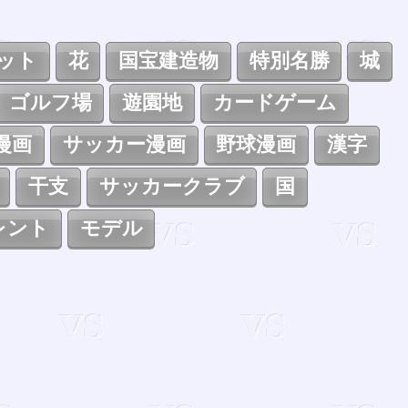
ット
花
国宝建造物
特別名勝
城
ゴルフ場
遊園地
カードゲーム
漫画
サッカー漫画
野球漫画
漢字
干支
サッカークラブ
国
レント
モデル