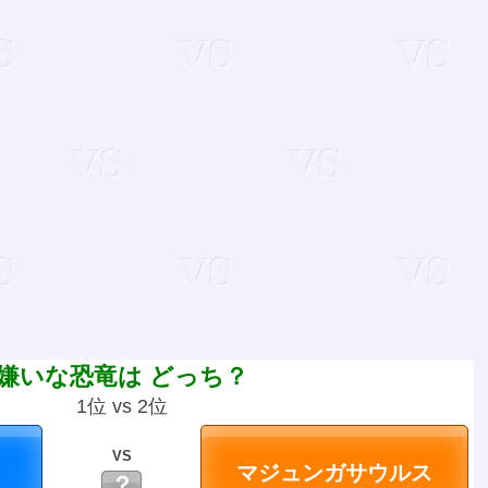
嫌いな恐竜は どっち？
1位 vs 2位
VS
？