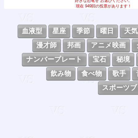
好きな恐竜を お選びください。
現在 949回の投票があります！
血液型
星座
季節
曜日
天気
漫才師
邦画
アニメ映画
ナンバープレート
宝石
秘境
飲み物
食べ物
歌手
スポーツブ