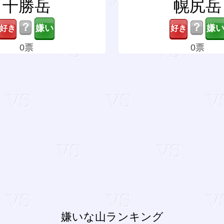
十勝岳
幌尻岳
？
？
0票
0票
嫌いな山ランキング