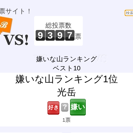
票サイト！
総投票数
9
3
9
7
票
嫌いな山ランキング
ベスト10
嫌いな山ランキング1位
光岳
？
1票