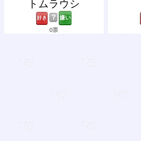
トムラウシ
？
0票