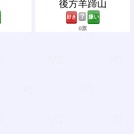
後方羊蹄山
？
0票