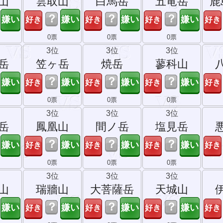
山
雲取山
白馬岳
五竜岳
鹿
？
？
？
0票
0票
0票
3位
3位
3位
岳
笠ヶ岳
焼岳
蓼科山
？
？
？
0票
0票
0票
3位
3位
3位
岳
鳳凰山
間ノ岳
塩見岳
？
？
？
0票
0票
0票
3位
3位
3位
山
瑞牆山
大菩薩岳
天城山
？
？
？