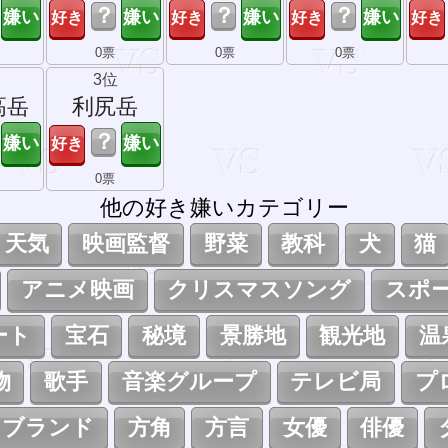
？
？
？
0票
0票
0票
3位
高岳
利尻岳
？
0票
他の好き嫌いカテゴリー
天気
映画監督
野菜
教科
犬
猫
アニメ映画
クリスマスソング
スポ
ート
宝石
秘境
景勝地
観光地
温
物
歌手
音楽グループ
テレビ局
プ
ツブランド
方角
方言
女優
俳優