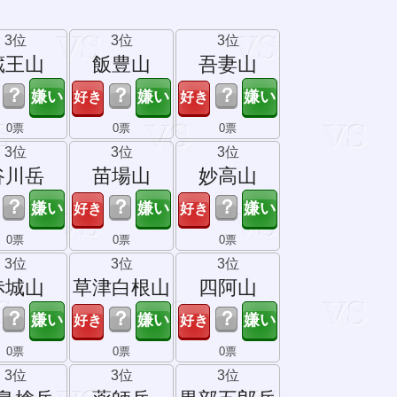
3位
3位
3位
蔵王山
飯豊山
吾妻山
？
？
？
0票
0票
0票
3位
3位
3位
谷川岳
苗場山
妙高山
？
？
？
0票
0票
0票
3位
3位
3位
赤城山
草津白根山
四阿山
？
？
？
0票
0票
0票
3位
3位
3位