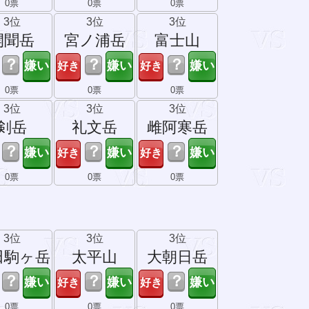
0票
0票
0票
3位
3位
3位
開聞岳
宮ノ浦岳
富士山
？
？
？
0票
0票
0票
3位
3位
3位
剣岳
礼文岳
雌阿寒岳
？
？
？
0票
0票
0票
3位
3位
3位
田駒ヶ岳
太平山
大朝日岳
？
？
？
0票
0票
0票