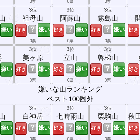
0票
0票
0票
3位
3位
3位
山
祖母山
阿蘇山
霧島山
？
？
？
0票
0票
0票
3位
3位
3位
岳
美ヶ原
立山
磐梯山
？
？
？
0票
0票
0票
嫌いな山ランキング
ベスト100圏外
3位
3位
3位
山
白神岳
七時雨山
栗駒山
秋
？
？
？
0票
0票
0票