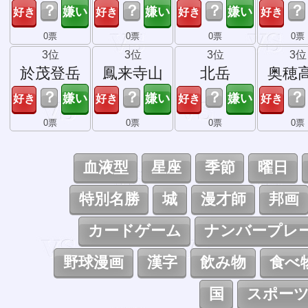
？
？
？
？
0票
0票
0票
0票
3位
3位
3位
3位
於茂登岳
鳳来寺山
北岳
奥穂
？
？
？
？
0票
0票
0票
0票
血液型
星座
季節
曜日
特別名勝
城
漫才師
邦画
カードゲーム
ナンバープレ
野球漫画
漢字
飲み物
食べ
国
スポー