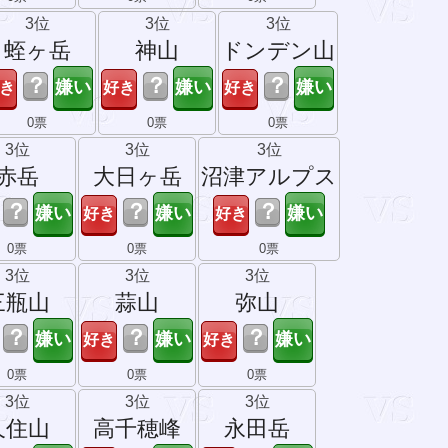
3位
3位
3位
蛭ヶ岳
神山
ドンデン山
？
？
？
0票
0票
0票
3位
3位
3位
赤岳
大日ヶ岳
沼津アルプス
？
？
？
0票
0票
0票
3位
3位
3位
三瓶山
蒜山
弥山
？
？
？
0票
0票
0票
3位
3位
3位
久住山
高千穂峰
永田岳