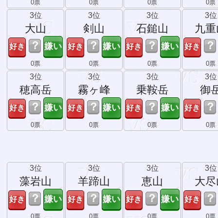
0票
0票
0票
0票
3位
3位
3位
3位
大山
剣山
石鎚山
九重
？
？
？
？
0票
0票
0票
0票
3位
3位
3位
3位
穂高岳
霧ヶ峰
乗鞍岳
御
？
？
？
？
0票
0票
0票
0票
3位
3位
3位
3位
藻岩山
羊蹄山
恵山
大尽
？
？
？
？
0票
0票
0票
0票