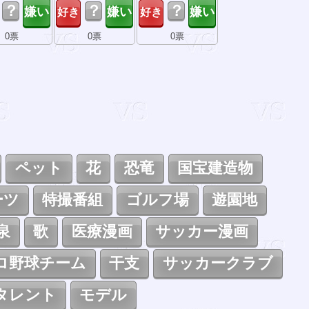
？
？
？
0票
0票
0票
ペット
花
恐竜
国宝建造物
ーツ
特撮番組
ゴルフ場
遊園地
泉
歌
医療漫画
サッカー漫画
ロ野球チーム
干支
サッカークラブ
タレント
モデル