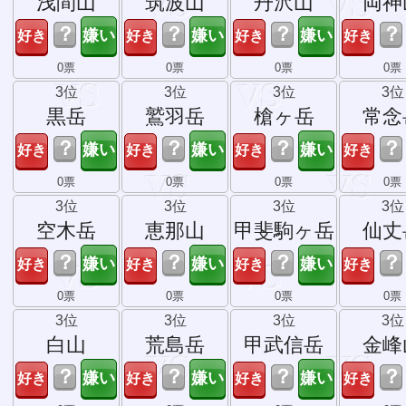
浅間山
筑波山
丹沢山
両神
？
？
？
？
0票
0票
0票
0票
3位
3位
3位
3位
黒岳
鷲羽岳
槍ヶ岳
常念
？
？
？
？
0票
0票
0票
0票
3位
3位
3位
3位
空木岳
恵那山
甲斐駒ヶ岳
仙丈
？
？
？
？
0票
0票
0票
0票
3位
3位
3位
3位
白山
荒島岳
甲武信岳
金峰
？
？
？
？