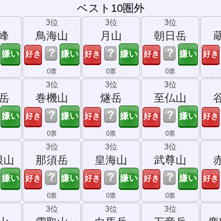
ベスト10圏外
3位
3位
3位
峰
鳥海山
月山
朝日岳
？
？
？
0票
0票
0票
3位
3位
3位
岳
巻機山
燧岳
至仏山
？
？
？
0票
0票
0票
3位
3位
3位
根山
那須岳
皇海山
武尊山
？
？
？
0票
0票
0票
3位
3位
3位