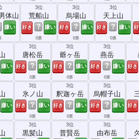
位
3位
3位
3位
男体山
荒船山
烏場山
天上山
？
？
？
？
票
0票
0票
0票
3位
3位
3位
山
唐松岳
爺ヶ岳
燕岳
？
？
？
0票
0票
0票
3位
3位
3位
山
氷ノ山
釈迦ヶ岳
烏帽子山
？
？
？
0票
0票
0票
3位
3位
3位
山
黒髪山
普賢岳
由布岳