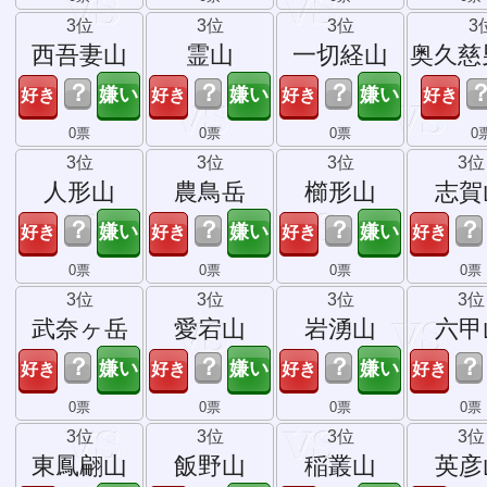
3位
3位
3位
3
西吾妻山
霊山
一切経山
奥久慈
？
？
？
0票
0票
0票
0
3位
3位
3位
3位
人形山
農鳥岳
櫛形山
志賀
？
？
？
？
0票
0票
0票
0票
3位
3位
3位
3位
武奈ヶ岳
愛宕山
岩湧山
六甲
？
？
？
？
0票
0票
0票
0票
3位
3位
3位
3位
東鳳翩山
飯野山
稲叢山
英彦