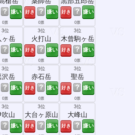
島槍岳
薬師岳
黒部五郎岳
？
？
？
0票
0票
0票
3位
3位
3位
八ヶ岳
火打山
木曾駒ヶ岳
？
？
？
0票
0票
0票
3位
3位
3位
悪沢岳
赤石岳
聖岳
？
？
？
0票
0票
0票
3位
3位
3位
伊吹山
大台ヶ原山
大峰山
？
？
？