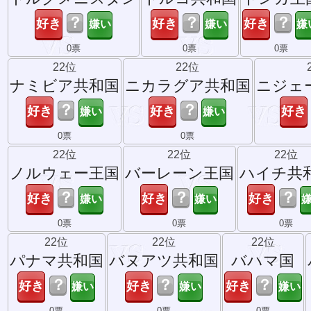
？
？
？
0票
0票
0票
22位
22位
ナミビア共和国
ニカラグア共和国
ニジェ
？
？
0票
0票
22位
22位
22位
ノルウェー王国
バーレーン王国
ハイチ共
？
？
？
0票
0票
0票
22位
22位
22位
パナマ共和国
バヌアツ共和国
バハマ国
？
？
？
0票
0票
0票