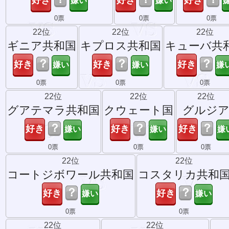
0票
0票
0票
22位
22位
22位
ギニア共和国
キプロス共和国
キューバ共
？
？
？
0票
0票
0票
22位
22位
22位
グアテマラ共和国
クウェート国
グルジ
？
？
？
0票
0票
0票
22位
22位
コートジボワール共和国
コスタリカ共和
？
？
0票
0票
22位
22位