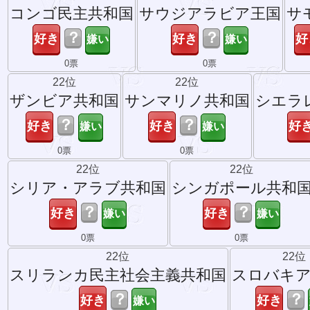
コンゴ民主共和国
サウジアラビア王国
サ
？
？
0票
0票
22位
22位
ザンビア共和国
サンマリノ共和国
シエラ
？
？
0票
0票
22位
22位
シリア・アラブ共和国
シンガポール共和
？
？
0票
0票
22位
22位
スリランカ民主社会主義共和国
スロバキア
？
？