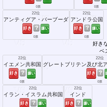
0票
0票
22位
22位
アンティグア・バーブーダ
アンドラ公国
？
？
0票
0票
好き
ベ
22位
22位
イエメン共和国
グレートブリテン及び北
？
？
0票
0票
22位
22位
イラン・イスラム共和国
インド
？
？