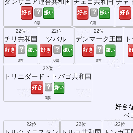
タンザニア連合共和国
チェコ共和国
チャ
？
？
0票
0票
22位
22位
22位
チリ共和国
ツバル
デンマーク王国
ト
？
？
？
0票
0票
0票
22位
トリニダード・トバゴ共和国
？
0票
好き
ベ
22位
22位
22位
トルクメニスタン
トルコ共和国
トンガ王