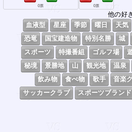
0票
0票
他の好
血液型
星座
季節
曜日
天気
恐竜
国宝建造物
特別名勝
城
スポーツ
特撮番組
ゴルフ場
秘境
景勝地
山
観光地
温泉
飲み物
食べ物
歌手
音楽
サッカークラブ
スポーツブランド