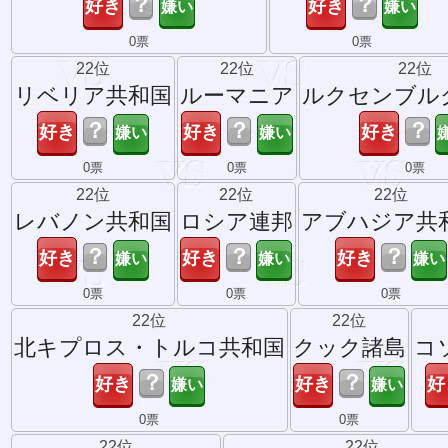
？
？
0票
0票
22位
22位
22位
リベリア共和国
ルーマニア
ルクセンブル
？
？
？
0票
0票
0票
22位
22位
22位
レバノン共和国
ロシア連邦
アブハジア共
？
？
？
0票
0票
0票
22位
22位
北キプロス・トルコ共和国
クック諸島
コ
？
？
0票
0票
22位
22位