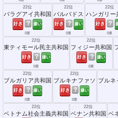
22位
22位
22位
パラグアイ共和国
バルバドス
ハンガリー
？
？
？
0票
0票
0票
22位
22位
東ティモール民主共和国
フィジー共和国
？
？
0票
0票
22位
22位
ブルガリア共和国
ブルキナファソ
ブルネ
？
？
0票
0票
22位
22位
ベトナム社会主義共和国
ベナン共和国
ベ