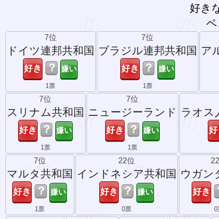
好き
ベ
7位
7位
ドイツ連邦共和国
ブラジル連邦共和国
ア
？
？
1票
1票
7位
7位
スリナム共和国
ニュージーランド
ラオス
？
？
1票
1票
7位
22位
2
マルタ共和国
インドネシア共和国
ウガン
？
？
1票
0票
0