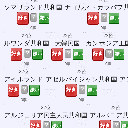
ソマリランド共和国
ナゴルノ・カラバフ
？
？
0票
0票
22位
22位
22位
ルワンダ共和国
大韓民国
カンボジア王
？
？
？
0票
0票
0票
22位
22位
アイルランド
アゼルバイジャン共和国
ア
？
？
0票
0票
22位
22位
アルジェリア民主人民共和国
アルバニア
？
？