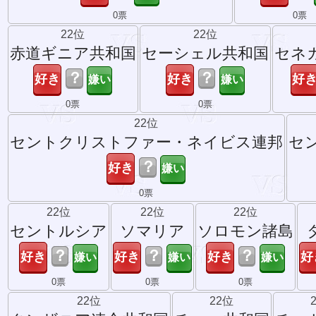
0票
0票
22位
22位
赤道ギニア共和国
セーシェル共和国
セネ
？
？
0票
0票
22位
セントクリストファー・ネイビス連邦
セ
？
0票
22位
22位
22位
セントルシア
ソマリア
ソロモン諸島
？
？
？
0票
0票
0票
22位
22位