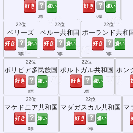
？
？
0票
0票
22位
22位
22位
ベリーズ
ペルー共和国
ポーランド共和
？
？
？
0票
0票
0票
22位
22位
ボリビア多民族国
ポルトガル共和国
ホン
？
？
0票
0票
22位
22位
マケドニア共和国
マダガスカル共和国
マ
？
？
0票
0票