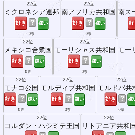
22位
22位
ミクロネシア連邦
南アフリカ共和国
南ス
？
？
0票
0票
22位
22位
メキシコ合衆国
モーリシャス共和国
モー
？
？
0票
0票
22位
22位
22位
モナコ公国
モルディブ共和国
モルドバ共
？
？
？
0票
0票
0票
22位
22位
ヨルダン・ハシミテ王国
リトアニア共和