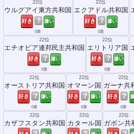
22位
22位
ウルグアイ東方共和国
エクアドル共和国
？
？
0票
0票
22位
22位
エチオピア連邦民主共和国
エリトリア国
？
？
0票
0票
22位
22位
22位
オーストリア共和国
オマーン国
ガーナ共
？
？
？
0票
0票
0票
22位
22位
22位
カザフスタン共和国
カタール国
ガボン共
？
？
？