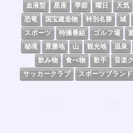
血液型
星座
季節
曜日
天気
恐竜
国宝建造物
特別名勝
城
スポーツ
特撮番組
ゴルフ場
秘境
景勝地
山
観光地
温泉
飲み物
食べ物
歌手
音楽
サッカークラブ
スポーツブランド