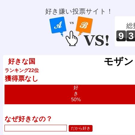
好き嫌い投票サイト！
総
9
3
モザン
好きな国
ランキング22位
獲得票なし
好
き
50%
なぜ好きなの？