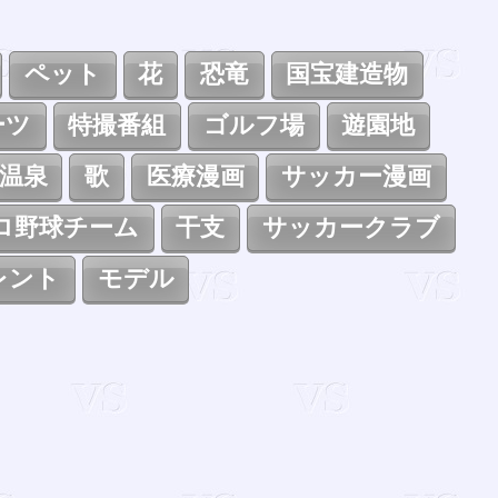
ペット
花
恐竜
国宝建造物
ーツ
特撮番組
ゴルフ場
遊園地
温泉
歌
医療漫画
サッカー漫画
ロ野球チーム
干支
サッカークラブ
レント
モデル