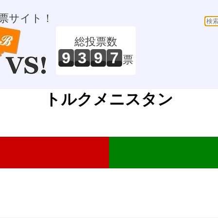
票サイト！
総投票数
9
3
9
7
票
トルクメニスタン