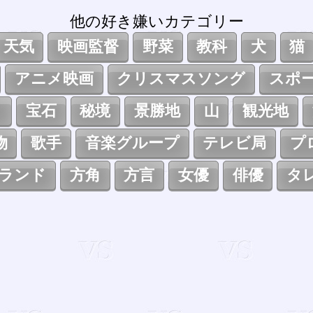
他の好き嫌いカテゴリー
天気
映画監督
野菜
教科
犬
猫
アニメ映画
クリスマスソング
スポ
ト
宝石
秘境
景勝地
山
観光地
物
歌手
音楽グループ
テレビ局
プ
ランド
方角
方言
女優
俳優
タ