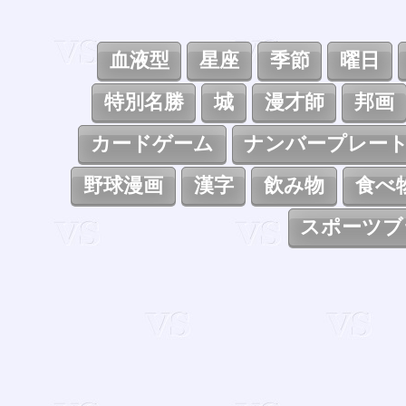
血液型
星座
季節
曜日
特別名勝
城
漫才師
邦画
カードゲーム
ナンバープレー
野球漫画
漢字
飲み物
食べ
スポーツブ