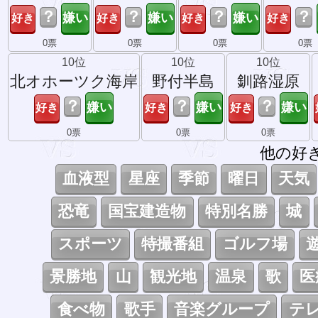
？
？
？
？
0票
0票
0票
0票
10位
10位
10位
北オホーツク海岸
野付半島
釧路湿原
？
？
？
0票
0票
0票
他の好
血液型
星座
季節
曜日
天気
恐竜
国宝建造物
特別名勝
城
スポーツ
特撮番組
ゴルフ場
景勝地
山
観光地
温泉
歌
医
食べ物
歌手
音楽グループ
テ