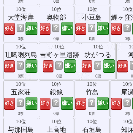
0票
0票
0票
0票
10位
10位
10位
10位
大堂海岸
奥物部
小豆島
鯉ヶ窪
？
？
？
？
0票
0票
0票
0票
10位
10位
10位
1
吐噶喇列島
吉野ヶ里遺跡
坊がつる
？
？
？
0票
0票
0票
10位
10位
10位
10位
五家荘
銀鏡
竹島
尾
？
？
？
？
0票
0票
0票
0票
10位
10位
10位
10位
与那国島
上高地
石垣島
知