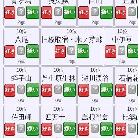
青ヶ島
奥久慈
白山
五箇
？
？
？
？
0票
0票
0票
0票
10位
10位
10位
八尾
旧板取宿・木ノ芽峠
中伊豆
？
？
？
0票
0票
0票
10位
10位
10位
10位
蛭子山
芦生原生林
瀞川渓谷
石楠
？
？
？
？
0票
0票
0票
0票
10位
10位
10位
10位
佐田岬
四万十川
島根半島
比婆
？
？
？
？