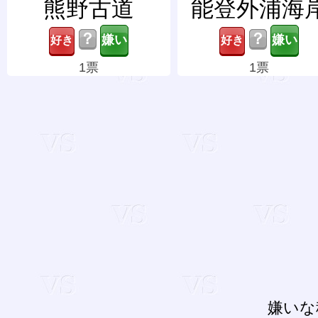
熊野古道
能登外浦海
？
？
1票
1票
嫌いな