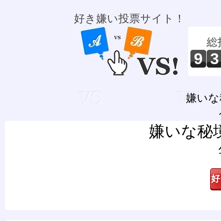
好き嫌い投票サイト！
総
9
3
嫌いな
嫌いな秘