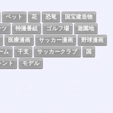
ペット
花
恐竜
国宝建造物
ーツ
特撮番組
ゴルフ場
遊園地
医療漫画
サッカー漫画
野球漫画
ーム
干支
サッカークラブ
国
レント
モデル