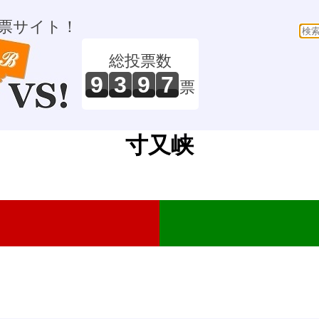
票サイト！
総投票数
9
3
9
7
票
寸又峡