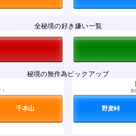
全秘境の好き嫌い一覧
秘境の無作為ピックアップ
？
す！
投