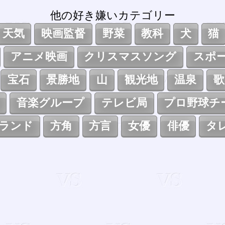
他の好き嫌いカテゴリー
天気
映画監督
野菜
教科
犬
猫
アニメ映画
クリスマスソング
スポ
宝石
景勝地
山
観光地
温泉
歌
音楽グループ
テレビ局
プロ野球チ
ランド
方角
方言
女優
俳優
タ