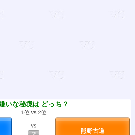
嫌いな秘境は どっち？
1位 vs 2位
VS
？