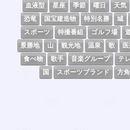
血液型
星座
季節
曜日
天気
恐竜
国宝建造物
特別名勝
城
スポーツ
特撮番組
ゴルフ場
景勝地
山
観光地
温泉
歌
医
食べ物
歌手
音楽グループ
テ
国
スポーツブランド
方