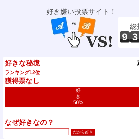
好き嫌い投票サイト！
総
9
3
好きな秘境
ランキング12位
獲得票なし
好
き
50%
なぜ好きなの？