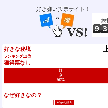
好き嫌い投票サイト！
総
9
3
好きな秘境
ランキング12位
獲得票なし
好
き
50%
なぜ好きなの？