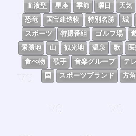
血液型
星座
季節
曜日
天気
恐竜
国宝建造物
特別名勝
城
スポーツ
特撮番組
ゴルフ場
景勝地
山
観光地
温泉
歌
医
食べ物
歌手
音楽グループ
テ
国
スポーツブランド
方