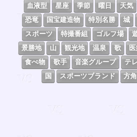
血液型
星座
季節
曜日
天気
恐竜
国宝建造物
特別名勝
城
スポーツ
特撮番組
ゴルフ場
景勝地
山
観光地
温泉
歌
医
食べ物
歌手
音楽グループ
テ
国
スポーツブランド
方