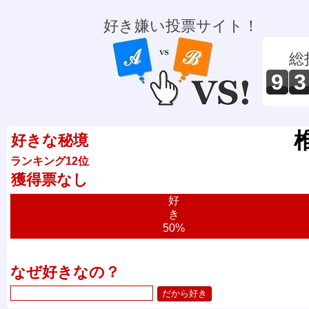
好き嫌い投票サイト！
総
9
3
好きな秘境
ランキング12位
獲得票なし
好
き
50%
なぜ好きなの？