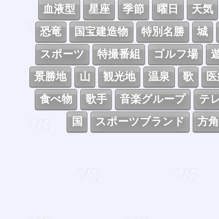
血液型
星座
季節
曜日
天気
恐竜
国宝建造物
特別名勝
城
スポーツ
特撮番組
ゴルフ場
景勝地
山
観光地
温泉
歌
医
食べ物
歌手
音楽グループ
テ
国
スポーツブランド
方