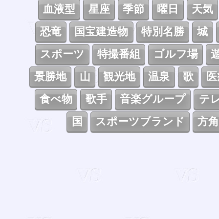
血液型
星座
季節
曜日
天気
恐竜
国宝建造物
特別名勝
城
スポーツ
特撮番組
ゴルフ場
景勝地
山
観光地
温泉
歌
医
食べ物
歌手
音楽グループ
テ
国
スポーツブランド
方