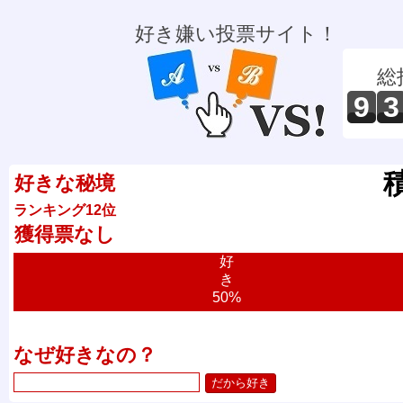
好き嫌い投票サイト！
総
9
3
好きな秘境
ランキング12位
獲得票なし
好
き
50%
なぜ好きなの？