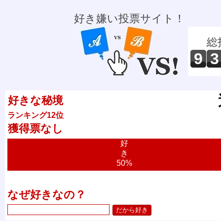
好き嫌い投票サイト！
総
9
3
好きな秘境
ランキング12位
獲得票なし
好
き
50%
なぜ好きなの？