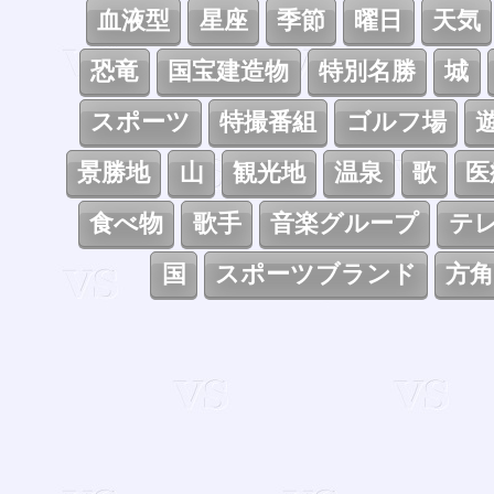
血液型
星座
季節
曜日
天気
恐竜
国宝建造物
特別名勝
城
スポーツ
特撮番組
ゴルフ場
景勝地
山
観光地
温泉
歌
医
食べ物
歌手
音楽グループ
テ
国
スポーツブランド
方