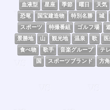
血液型
星座
季節
曜日
天気
恐竜
国宝建造物
特別名勝
城
スポーツ
特撮番組
ゴルフ場
景勝地
山
観光地
温泉
歌
医
食べ物
歌手
音楽グループ
テ
国
スポーツブランド
方