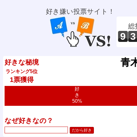
好き嫌い投票サイト！
総
9
3
青
好きな秘境
ランキング5位
1票獲得
好
き
50%
なぜ好きなの？