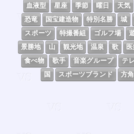
血液型
星座
季節
曜日
天気
恐竜
国宝建造物
特別名勝
城
スポーツ
特撮番組
ゴルフ場
景勝地
山
観光地
温泉
歌
医
食べ物
歌手
音楽グループ
テ
国
スポーツブランド
方