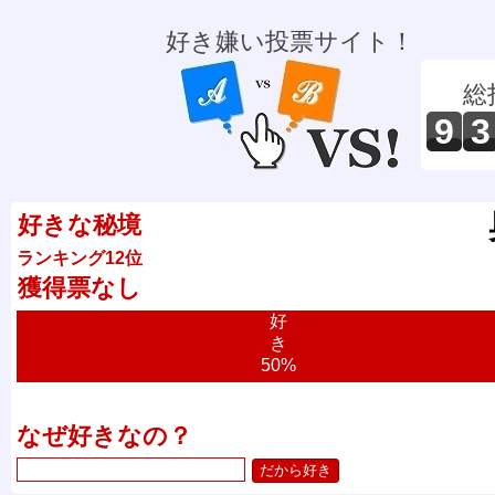
好き嫌い投票サイト！
総
9
3
好きな秘境
ランキング12位
獲得票なし
好
き
50%
なぜ好きなの？