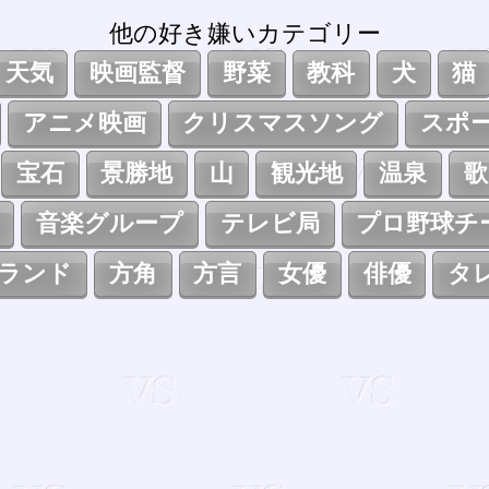
他の好き嫌いカテゴリー
天気
映画監督
野菜
教科
犬
猫
アニメ映画
クリスマスソング
スポ
宝石
景勝地
山
観光地
温泉
歌
音楽グループ
テレビ局
プロ野球チ
ランド
方角
方言
女優
俳優
タ