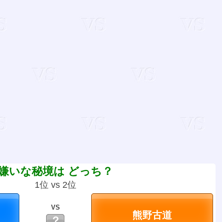
嫌いな秘境は どっち？
1位 vs 2位
VS
？