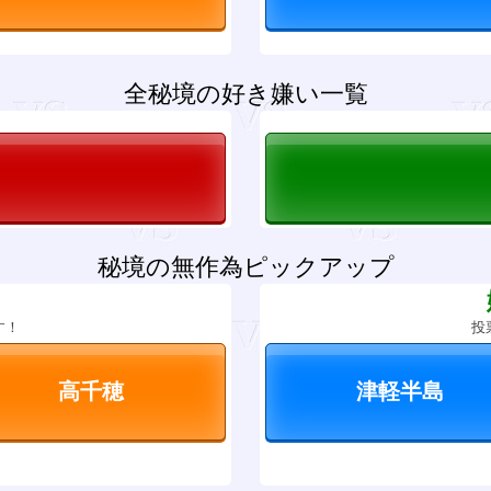
全秘境の好き嫌い一覧
秘境の無作為ピックアップ
？
す！
投