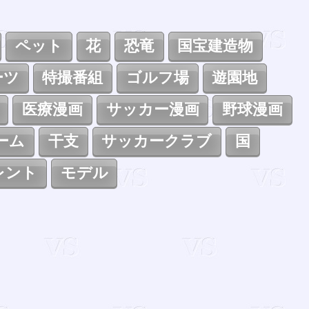
ペット
花
恐竜
国宝建造物
ーツ
特撮番組
ゴルフ場
遊園地
医療漫画
サッカー漫画
野球漫画
ーム
干支
サッカークラブ
国
レント
モデル