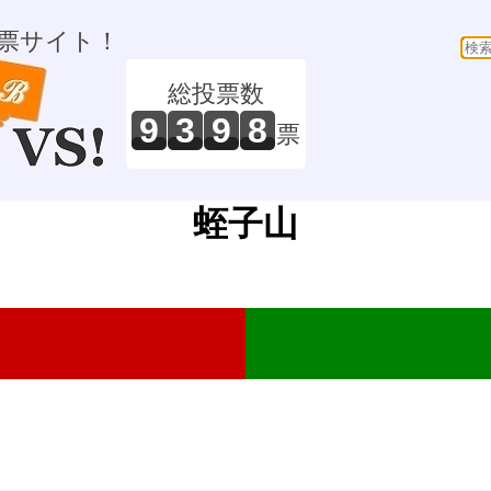
票サイト！
総投票数
9
3
9
8
票
蛭子山