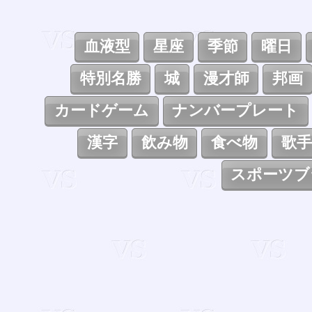
血液型
星座
季節
曜日
特別名勝
城
漫才師
邦画
カードゲーム
ナンバープレート
漢字
飲み物
食べ物
歌手
スポーツブ