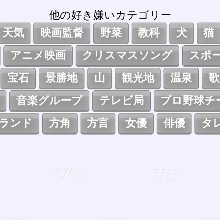
他の好き嫌いカテゴリー
天気
映画監督
野菜
教科
犬
猫
アニメ映画
クリスマスソング
スポ
宝石
景勝地
山
観光地
温泉
歌
音楽グループ
テレビ局
プロ野球チ
ランド
方角
方言
女優
俳優
タ