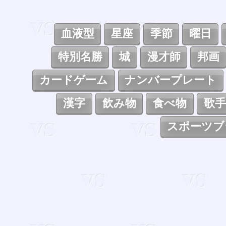
血液型
星座
季節
曜日
特別名勝
城
漫才師
邦画
カードゲーム
ナンバープレート
漢字
飲み物
食べ物
歌手
スポーツブ