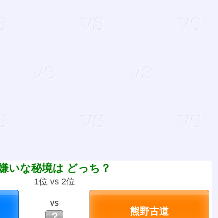
嫌いな秘境は どっち？
1位 vs 2位
VS
？