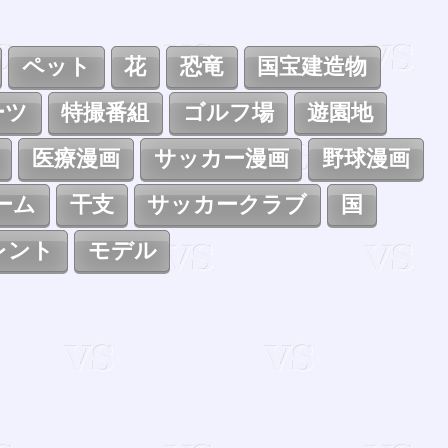
ペット
花
恐竜
国宝建造物
ーツ
特撮番組
ゴルフ場
遊園地
医療漫画
サッカー漫画
野球漫画
ーム
干支
サッカークラブ
国
レント
モデル