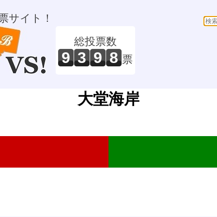
票サイト！
総投票数
9
3
9
8
票
大堂海岸