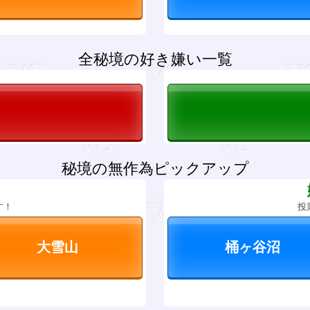
全秘境の好き嫌い一覧
秘境の無作為ピックアップ
？
す！
投