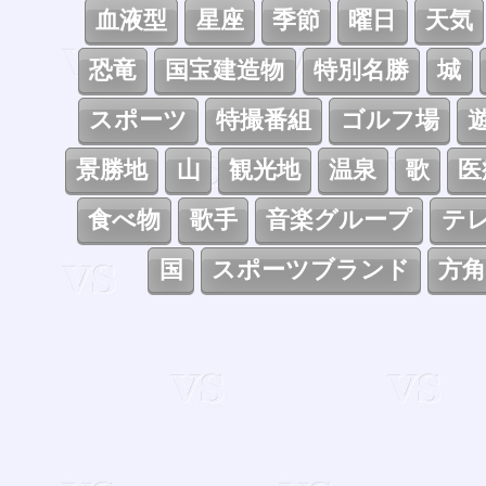
血液型
星座
季節
曜日
天気
恐竜
国宝建造物
特別名勝
城
スポーツ
特撮番組
ゴルフ場
景勝地
山
観光地
温泉
歌
医
食べ物
歌手
音楽グループ
テ
国
スポーツブランド
方