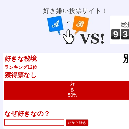
好き嫌い投票サイト！
総
9
3
好きな秘境
ランキング12位
獲得票なし
好
き
50%
なぜ好きなの？