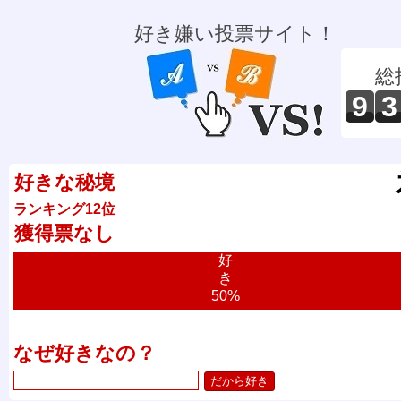
好き嫌い投票サイト！
総
9
3
好きな秘境
ランキング12位
獲得票なし
好
き
50%
なぜ好きなの？