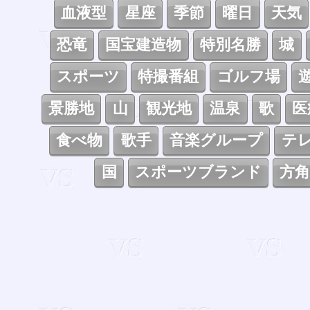
血液型
星座
季節
曜日
天気
恐竜
国宝建造物
特別名勝
城
スポーツ
特撮番組
ゴルフ場
景勝地
山
観光地
温泉
歌
医
食べ物
歌手
音楽グループ
テ
国
スポーツブランド
方