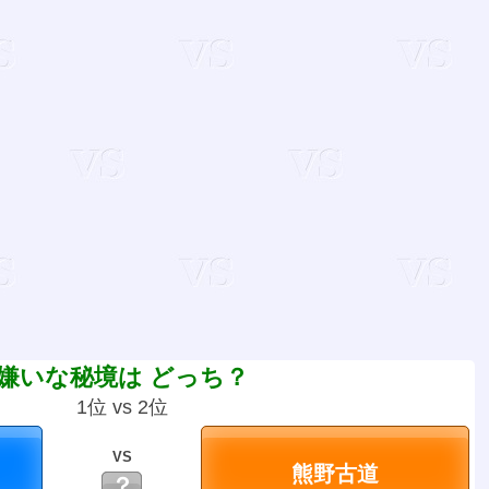
嫌いな秘境は どっち？
1位 vs 2位
VS
？