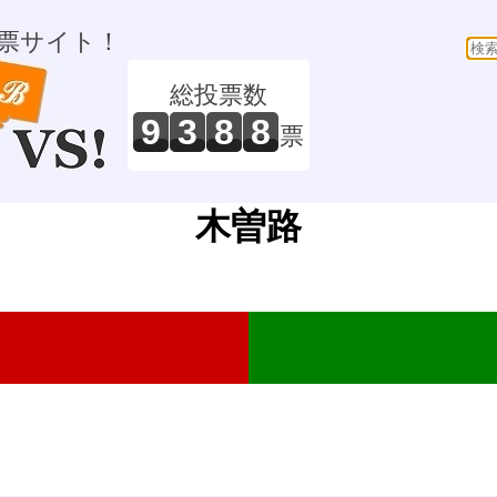
票サイト！
総投票数
9
3
8
8
票
木曽路