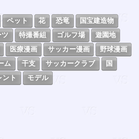
ペット
花
恐竜
国宝建造物
ーツ
特撮番組
ゴルフ場
遊園地
医療漫画
サッカー漫画
野球漫画
ーム
干支
サッカークラブ
国
レント
モデル