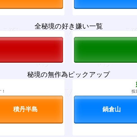
全秘境の好き嫌い一覧
秘境の無作為ピックアップ
？
す！
投