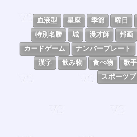
血液型
星座
季節
曜日
特別名勝
城
漫才師
邦画
カードゲーム
ナンバープレート
漢字
飲み物
食べ物
歌手
スポーツブ