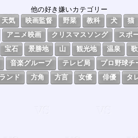
他の好き嫌いカテゴリー
天気
映画監督
野菜
教科
犬
猫
アニメ映画
クリスマスソング
スポ
宝石
景勝地
山
観光地
温泉
歌
音楽グループ
テレビ局
プロ野球チ
ランド
方角
方言
女優
俳優
タ