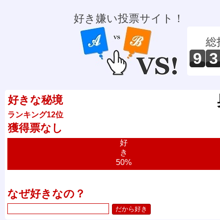
好き嫌い投票サイト！
総
9
3
好きな秘境
ランキング12位
獲得票なし
好
き
50%
なぜ好きなの？