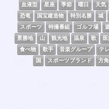
血液型
星座
季節
曜日
天気
恐竜
国宝建造物
特別名勝
城
スポーツ
特撮番組
ゴルフ場
景勝地
山
観光地
温泉
歌
医
食べ物
歌手
音楽グループ
テ
国
スポーツブランド
方