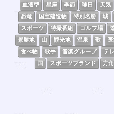
血液型
星座
季節
曜日
天気
恐竜
国宝建造物
特別名勝
城
スポーツ
特撮番組
ゴルフ場
景勝地
山
観光地
温泉
歌
医
食べ物
歌手
音楽グループ
テ
国
スポーツブランド
方