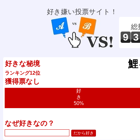
好き嫌い投票サイト！
総
9
3
鯉
好きな秘境
ランキング12位
獲得票なし
好
き
50%
なぜ好きなの？