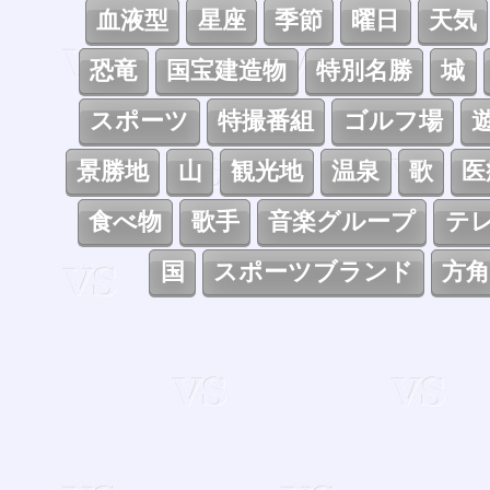
血液型
星座
季節
曜日
天気
恐竜
国宝建造物
特別名勝
城
スポーツ
特撮番組
ゴルフ場
景勝地
山
観光地
温泉
歌
医
食べ物
歌手
音楽グループ
テ
国
スポーツブランド
方