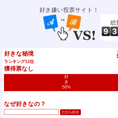
好き嫌い投票サイト！
総
9
3
好きな秘境
ランキング12位
獲得票なし
好
き
50%
なぜ好きなの？