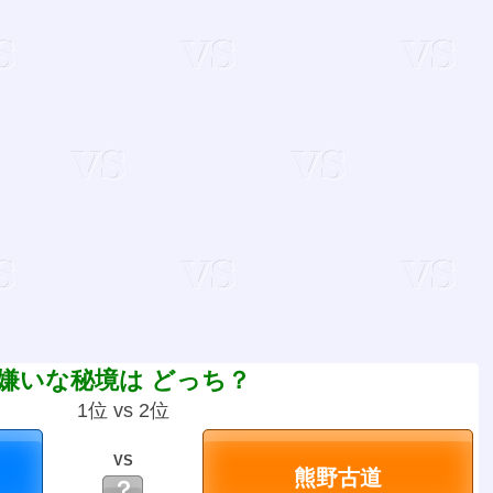
嫌いな秘境は どっち？
1位 vs 2位
VS
？