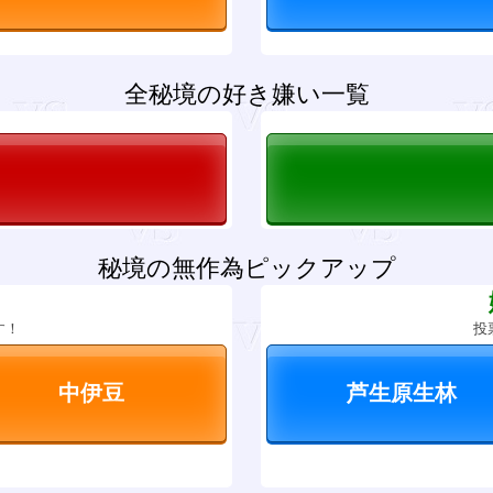
全秘境の好き嫌い一覧
秘境の無作為ピックアップ
？
す！
投