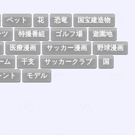
ペット
花
恐竜
国宝建造物
ーツ
特撮番組
ゴルフ場
遊園地
医療漫画
サッカー漫画
野球漫画
ーム
干支
サッカークラブ
国
レント
モデル