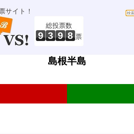
票サイト！
総投票数
9
3
9
8
票
島根半島