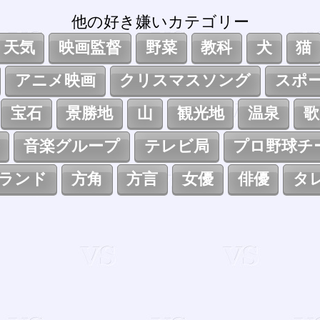
他の好き嫌いカテゴリー
天気
映画監督
野菜
教科
犬
猫
アニメ映画
クリスマスソング
スポ
宝石
景勝地
山
観光地
温泉
歌
音楽グループ
テレビ局
プロ野球チ
ランド
方角
方言
女優
俳優
タ