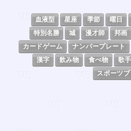
血液型
星座
季節
曜日
特別名勝
城
漫才師
邦画
カードゲーム
ナンバープレート
漢字
飲み物
食べ物
歌手
スポーツブ