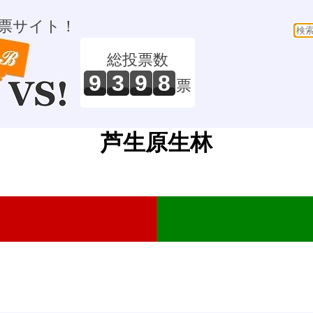
票サイト！
総投票数
9
3
9
8
票
芦生原生林