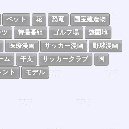
ペット
花
恐竜
国宝建造物
ーツ
特撮番組
ゴルフ場
遊園地
医療漫画
サッカー漫画
野球漫画
ーム
干支
サッカークラブ
国
レント
モデル