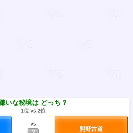
嫌いな秘境は どっち？
1位 vs 2位
VS
？