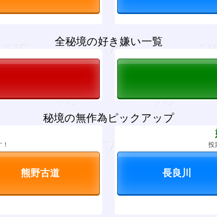
全秘境の好き嫌い一覧
秘境の無作為ピックアップ
？
す！
投