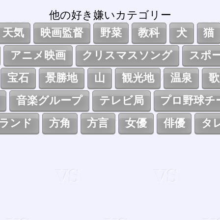
他の好き嫌いカテゴリー
天気
映画監督
野菜
教科
犬
猫
アニメ映画
クリスマスソング
スポ
宝石
景勝地
山
観光地
温泉
歌
音楽グループ
テレビ局
プロ野球チ
ランド
方角
方言
女優
俳優
タ