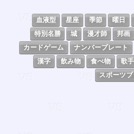
血液型
星座
季節
曜日
特別名勝
城
漫才師
邦画
カードゲーム
ナンバープレート
漢字
飲み物
食べ物
歌手
スポーツブ