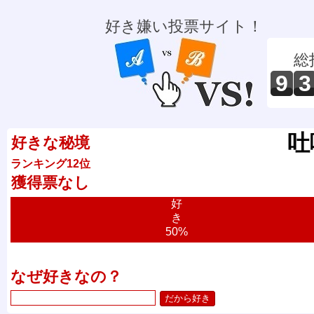
好き嫌い投票サイト！
総
9
3
吐
好きな秘境
ランキング12位
獲得票なし
好
き
50%
なぜ好きなの？