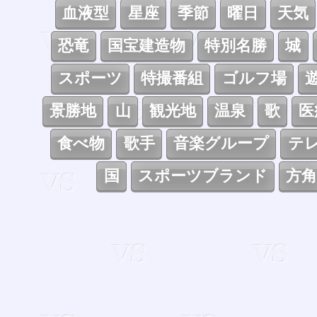
血液型
星座
季節
曜日
天気
恐竜
国宝建造物
特別名勝
城
スポーツ
特撮番組
ゴルフ場
景勝地
山
観光地
温泉
歌
医
食べ物
歌手
音楽グループ
テ
国
スポーツブランド
方