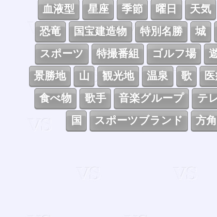
血液型
星座
季節
曜日
天気
恐竜
国宝建造物
特別名勝
城
スポーツ
特撮番組
ゴルフ場
景勝地
山
観光地
温泉
歌
医
食べ物
歌手
音楽グループ
テ
国
スポーツブランド
方