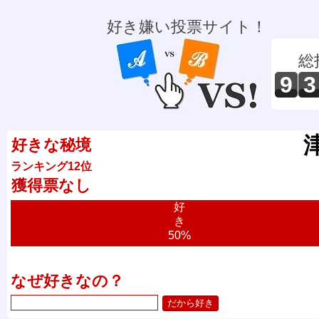
好き嫌い投票サイト！
総
9
3
好きな秘境
ランキング12位
獲得票なし
好
き
50%
なぜ好きなの？