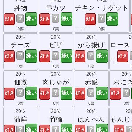
丼物
串カツ
チキン・ナゲット
？
？
？
0票
0票
0票
20位
20位
20位
チーズ
ピザ
から揚げ
ロース
？
？
？
0票
0票
0票
20位
20位
20位
20位
佃煮
肉じゃが
赤飯
おに
？
？
？
？
0票
0票
0票
0票
20位
20位
20位
20
蒲鉾
竹輪
はんぺん
もんじ
？
？
？