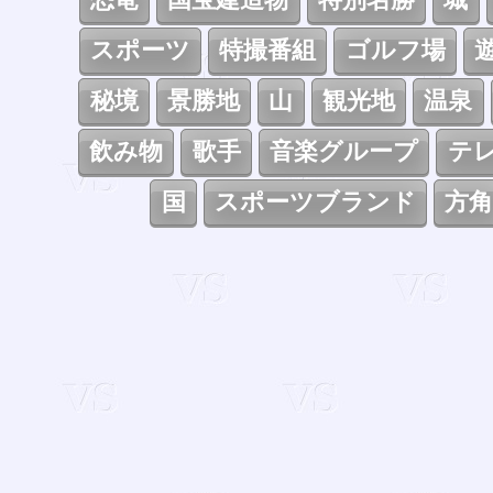
スポーツ
特撮番組
ゴルフ場
秘境
景勝地
山
観光地
温泉
飲み物
歌手
音楽グループ
テ
国
スポーツブランド
方