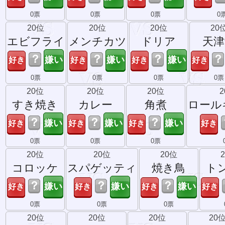
0票
0票
0票
0
20位
20位
20位
20
エビフライ
メンチカツ
ドリア
天津
？
？
？
？
0票
0票
0票
0票
20位
20位
20位
すき焼き
カレー
角煮
ロール
？
？
？
0票
0票
0票
20位
20位
20位
コロッケ
スパゲッティ
焼き鳥
ト
？
？
？
0票
0票
0票
20位
20位
20位
20