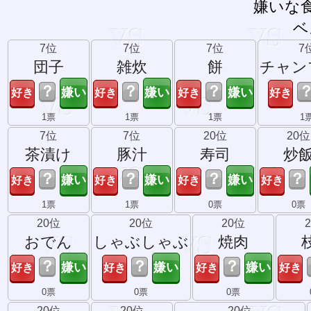
嫌いな
ベ
7位
7位
7位
7
団子
雑炊
餅
チャン
？
？
？
1票
1票
1票
1
7位
7位
20位
20位
茶漬け
豚汁
寿司
炒
？
？
？
？
1票
1票
0票
0票
20位
20位
20位
おでん
しゃぶしゃぶ
焼肉
？
？
？
0票
0票
0票
20位
20位
20位