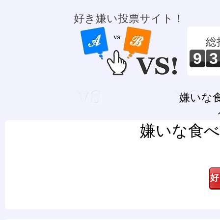
好き嫌い投票サイト！
総
9
3
嫌いな
嫌いな食べ