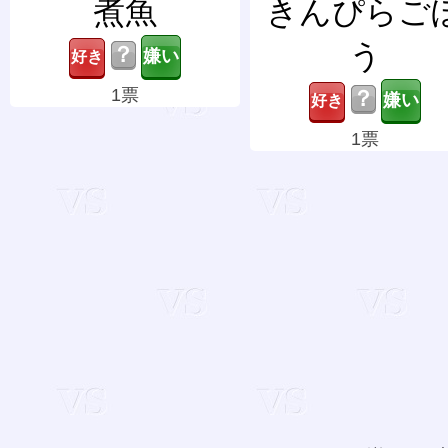
煮魚
きんぴらご
う
？
1票
？
1票