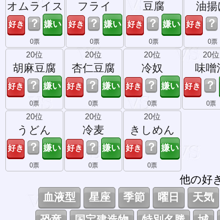
オムライス
フライ
豆腐
油揚
？
？
？
？
0票
0票
0票
0票
20位
20位
20位
20位
胡麻豆腐
杏仁豆腐
冷奴
味噌
？
？
？
？
0票
0票
0票
0票
20位
20位
20位
うどん
冷麦
きしめん
？
？
？
0票
0票
0票
他の好
血液型
星座
季節
曜日
天気
恐竜
国宝建造物
特別名勝
城