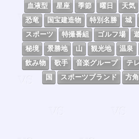
血液型
星座
季節
曜日
天気
恐竜
国宝建造物
特別名勝
城
スポーツ
特撮番組
ゴルフ場
秘境
景勝地
山
観光地
温泉
飲み物
歌手
音楽グループ
テ
国
スポーツブランド
方