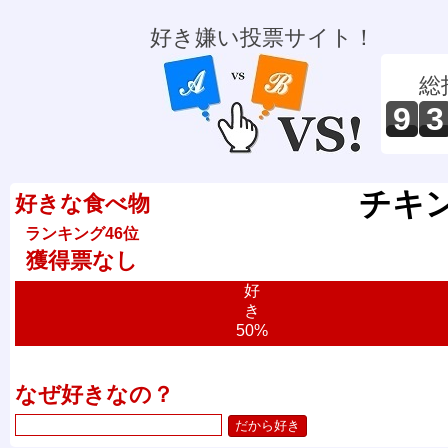
好き嫌い投票サイト！
総
9
3
チキ
好きな食べ物
ランキング46位
獲得票なし
好
き
50%
なぜ好きなの？