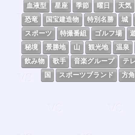
血液型
星座
季節
曜日
天気
恐竜
国宝建造物
特別名勝
城
スポーツ
特撮番組
ゴルフ場
秘境
景勝地
山
観光地
温泉
飲み物
歌手
音楽グループ
テ
国
スポーツブランド
方